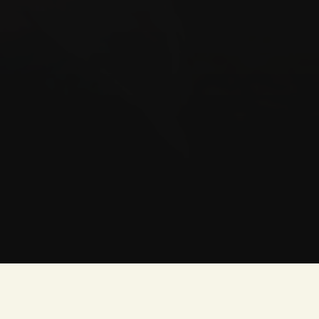
Saxiylik — insonning o‘z mol-mulki, vaqti, bilimlari yoki
mehrini boshqalar bilan ixlosli ravishda baham ko‘rish
istagidir. Saxiy inson boshqalarning ehtiyojlarini his