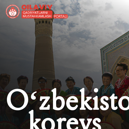
O‘zbekist
koreys