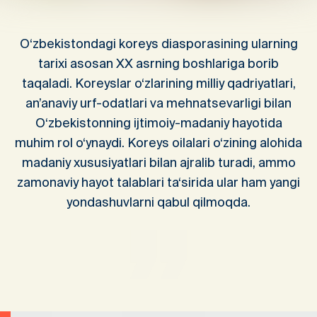
O‘zbekistondagi koreys diasporasining ularning
tarixi asosan XX asrning boshlariga borib
taqaladi. Koreyslar o‘zlarining milliy qadriyatlari,
an’anaviy urf-odatlari va mehnatsevarligi bilan
O‘zbekistonning ijtimoiy-madaniy hayotida
muhim rol o‘ynaydi. Koreys oilalari o‘zining alohida
madaniy xususiyatlari bilan ajralib turadi, ammo
zamonaviy hayot talablari ta‘sirida ular ham yangi
yondashuvlarni qabul qilmoqda.