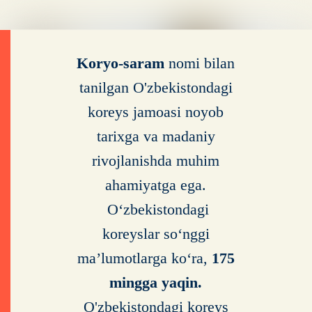
Koryo-saram
nomi bilan
tanilgan O'zbekistondagi
koreys jamoasi noyob
tarixga va madaniy
rivojlanishda muhim
ahamiyatga ega.
Oʻzbekistondagi
koreyslar soʻnggi
maʼlumotlarga koʻra,
175
mingga yaqin.
O'zbekistondagi koreys