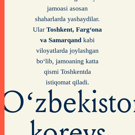
jamoasi asosan
shaharlarda yashaydilar.
Ular
Toshkent, Fargʻona
va Samarqand
kabi
viloyatlarda joylashgan
boʻlib, jamoaning katta
qismi Toshkentda
istiqomat qiladi.
O‘zbekisto
koreys