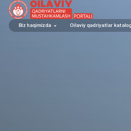
Biz haqimizda
Oilaviy qadriyatlar katalo