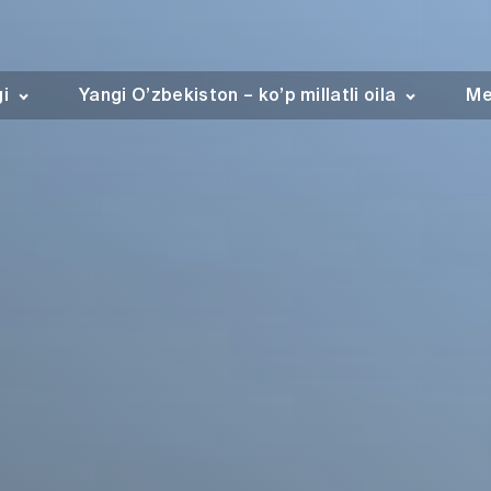
gi
Yangi O’zbekiston – ko’p millatli oila
Me