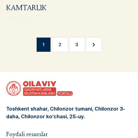
KAMTARLIK
10.12.2024
Навиг
1
2
3
по
запис
Toshkent shahar, Chilonzor tumani, Chilonzor 3-
daha, Chilonzor ko‘chasi, 25-uy.
Foydali resurslar