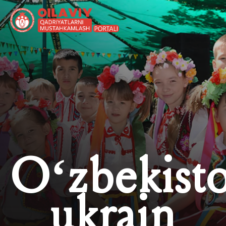
O‘zbekist
ukrain