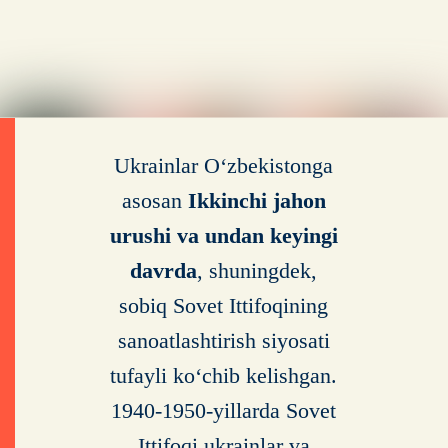
Ukrainlar O‘zbekistonga
asosan
Ikkinchi jahon
urushi va undan keyingi
davrda
, shuningdek,
sobiq Sovet Ittifoqining
sanoatlashtirish siyosati
tufayli ko‘chib kelishgan.
1940-1950-yillarda Sovet
Ittifoqi ukrainlar va