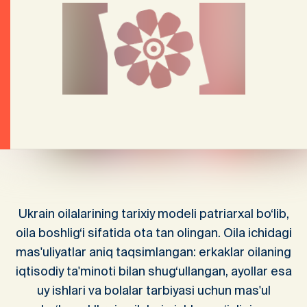
Ukrain oilalarining tarixiy modeli patriarxal bo‘lib,
oila boshlig‘i sifatida ota tan olingan. Oila ichidagi
mas'uliyatlar aniq taqsimlangan: erkaklar oilaning
iqtisodiy ta'minoti bilan shug‘ullangan, ayollar esa
uy ishlari va bolalar tarbiyasi uchun mas'ul