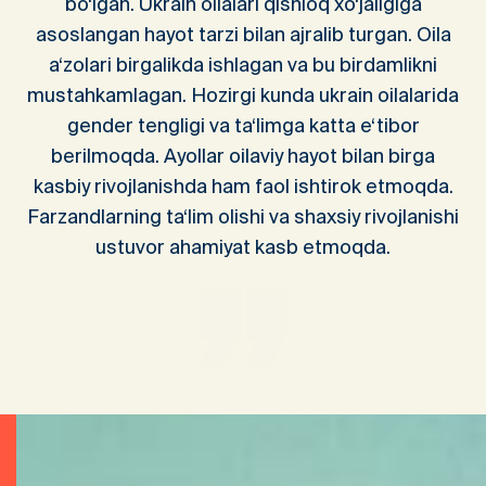
bo‘lgan. Ukrain oilalari qishloq xo‘jaligiga
asoslangan hayot tarzi bilan ajralib turgan. Oila
a‘zolari birgalikda ishlagan va bu birdamlikni
mustahkamlagan. Hozirgi kunda ukrain oilalarida
gender tengligi va ta‘limga katta e‘tibor
berilmoqda. Ayollar oilaviy hayot bilan birga
kasbiy rivojlanishda ham faol ishtirok etmoqda.
Farzandlarning ta‘lim olishi va shaxsiy rivojlanishi
ustuvor ahamiyat kasb etmoqda.