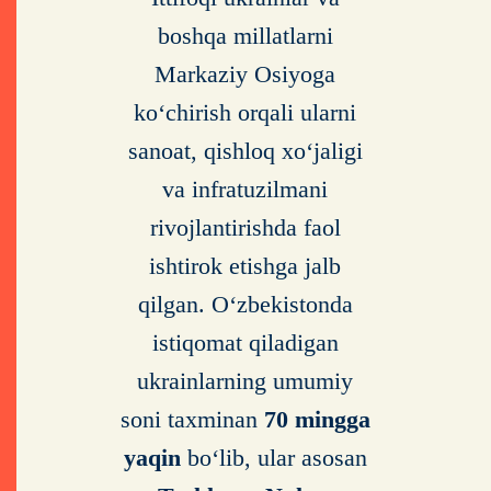
boshqa millatlarni
Markaziy Osiyoga
ko‘chirish orqali ularni
sanoat, qishloq xo‘jaligi
va infratuzilmani
rivojlantirishda faol
ishtirok etishga jalb
qilgan. O‘zbekistonda
istiqomat qiladigan
ukrainlarning umumiy
soni taxminan
70 mingga
yaqin
bo‘lib, ular asosan