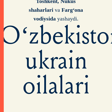
Toshkent, Nukus
shaharlari
va
Farg‘ona
vodiysida
yashaydi.
O‘zbekisto
ukrain
oilalari