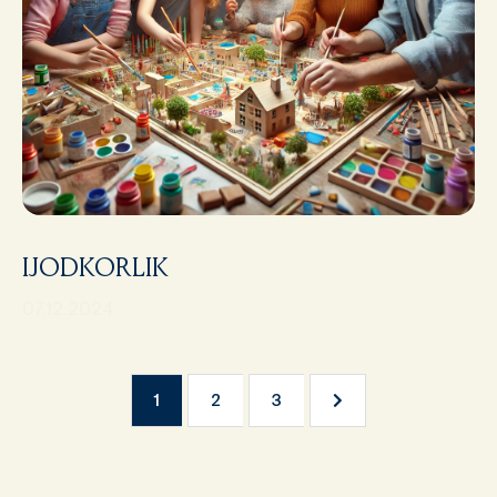
IJODKORLIK
07.12.2024
Навиг
1
2
3