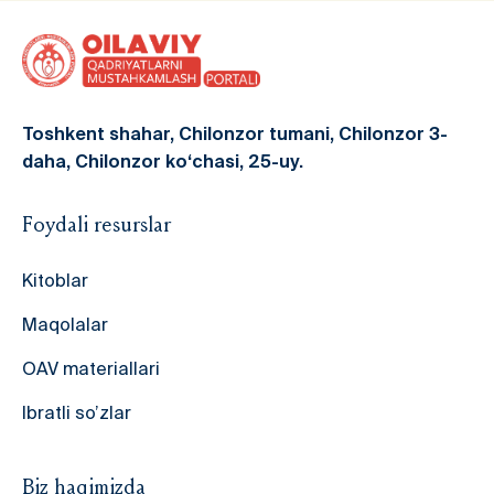
по
запис
Toshkent shahar, Chilonzor tumani, Chilonzor 3-
daha, Chilonzor ko‘chasi, 25-uy.
Foydali resurslar
Kitoblar
Maqolalar
OAV materiallari
Ibratli so’zlar
Biz haqimizda