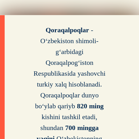
Qoraqalpoqlar
-
O‘zbekiston shimoli-
g‘arbidagi
Qoraqalpog‘iston
Respublikasida yashovchi
turkiy xalq hisoblanadi.
Qoraqalpoqlar dunyo
bo‘ylab qariyb
820 ming
kishini tashkil etadi,
shundan
700 mingga
yaqini
O‘zbekistonning