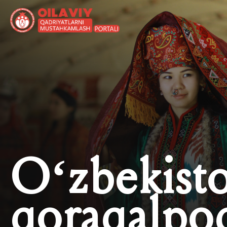
O‘zbekist
qoraqalpo