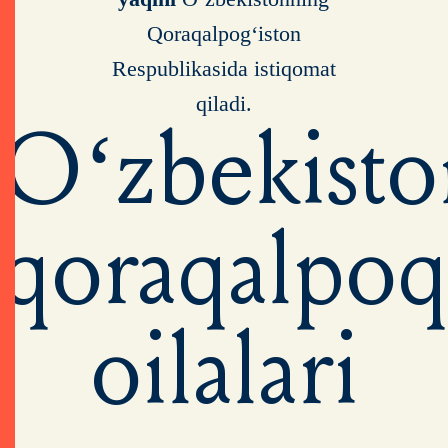
Qoraqalpog‘iston
Respublikasida istiqomat
qiladi.
O‘zbekisto
qoraqalpoq
oilalari