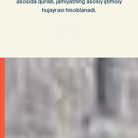
asosida qurilib, jamiyatning asosiy ijtimoiy
hujayrasi hisoblanadi.