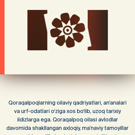
Qoraqalpoqlarning oilaviy qadriyatlari, an’analari
va urf-odatlari o‘ziga xos bo‘lib, uzoq tarixiy
ildizlarga ega. Qoraqalpoq oilasi avlodlar
davomida shakllangan axloqiy, ma'naviy tamoyillar