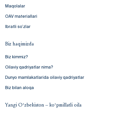
Maqolalar
OAV materiallari
Ibratli so’zlar
Biz haqimizda
Biz kimmiz?
Oilaviy qadriyatlar nima?
Dunyo mamlakatlarida oilaviy qadriyatlar
Biz bilan aloqa
Yangi O‘zbekiston – ko‘pmillatli oila