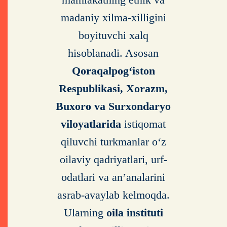
madaniy xilma-xilligini
boyituvchi xalq
hisoblanadi. Asosan
Qoraqalpog‘iston
Respublikasi,
Xorazm,
Buxoro va Surxondaryo
viloyatlarida
istiqomat
qiluvchi turkmanlar o‘z
oilaviy qadriyatlari, urf-
odatlari va an’analarini
asrab-avaylab kelmoqda.
Ularning
oila instituti