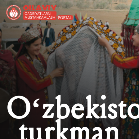
O‘zbekist
turkman