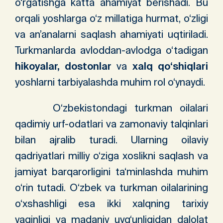
o‘rgatishga katta ahamiyat berishadi. Bu
orqali yoshlarga o‘z millatiga hurmat, o‘zligi
va an’analarni saqlash ahamiyati uqtiriladi.
Turkmanlarda avloddan-avlodga o‘tadigan
hikoyalar, dostonlar
va
xalq qo‘shiqlari
yoshlarni tarbiyalashda muhim rol o‘ynaydi.
O‘zbekistondagi turkman oilalari
qadimiy urf-odatlari va zamonaviy talqinlari
bilan ajralib turadi. Ularning oilaviy
qadriyatlari milliy o‘ziga xoslikni saqlash va
jamiyat barqarorligini ta‘minlashda muhim
o‘rin tutadi. O‘zbek va turkman oilalarining
o‘xshashligi esa ikki xalqning tarixiy
yaqinligi va madaniy uyg‘unligidan dalolat