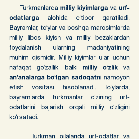
Turkmanlarda
milliy kiyimlarga
va
urf-
odatlarga
alohida e’tibor qaratiladi.
Bayramlar, to‘ylar va boshqa marosimlarda
milliy libos kiyish va milliy bezaklardan
foydalanish ularning madaniyatining
muhim qismidir. Milliy kiyimlar ular uchun
nafaqat go‘zallik, balki
milliy o‘zlik
va
an’analarga bo‘lgan sadoqat
ni namoyon
etish vositasi hisoblanadi. To‘ylarda,
bayramlarda turkmanlar o‘zining urf-
odatlarini bajarish orqali milliy o‘zligini
ko‘rsatadi.
Turkman oilalarida urf-odatlar va