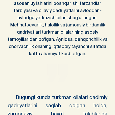
asosan uy ishlarini boshqarish, farzandlar
tarbiyasi va oilaviy qadriyatlarni avloddan-
avlodga yetkazish bilan shug‘ullangan.
Mehnatsevarlik, halollik va jamoaviy birdamlik
qadriyatlari turkman oilalarining asosiy
tamoyillaridan bo‘lgan. Ayniqsa, dehqonchilik va
chorvachilik oilaning iqtisodiy tayanchi sifatida
katta ahamiyat kasb etgan.
Bugungi kunda turkman oilalari qadimiy
qadriyatlarini saqlab qolgan holda,
zamonaviy hayot talablariga