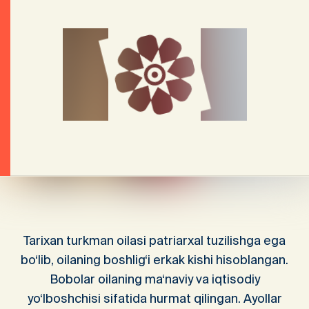
Tarixan turkman oilasi patriarxal tuzilishga ega
bo‘lib, oilaning boshlig‘i erkak kishi hisoblangan.
Bobolar oilaning ma‘naviy va iqtisodiy
yo‘lboshchisi sifatida hurmat qilingan. Ayollar