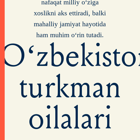
nafaqat milliy o‘ziga
xoslikni aks ettiradi, balki
mahalliy jamiyat hayotida
ham muhim o‘rin tutadi.
O‘zbekisto
turkman
oilalari