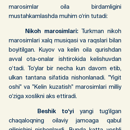
marosimlar oila birdamligini
mustahkamlashda muhim o‘rin tutadi:
Nikoh marosimlari:
Turkman nikoh
marosimlari xalq musiqasi va raqslari bilan
boyitilgan. Kuyov va kelin oila qurishdan
avval ota-onalar ishtirokida kelishuvdan
o‘tadi. To‘ylar bir necha kun davom etib,
ulkan tantana sifatida nishonlanadi. "Yigit
oshi" va "Kelin kuzatish" marosimlari milliy
o‘ziga xoslikni aks ettiradi.
Beshik to‘yi
yangi tug‘ilgan
chaqaloqning oilaviy jamoaga qabul
qilinishini nishonlaydi. Bunda katta yoshli