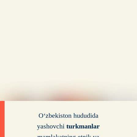
O‘zbekiston hududida
yashovchi
turkmanlar
mamlakatning etnik va