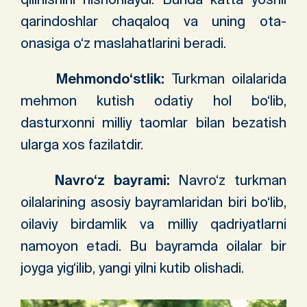
qarindoshlar chaqaloq va uning ota-
onasiga o‘z maslahatlarini beradi.
Mehmondo‘stlik:
Turkman oilalarida
mehmon kutish odatiy hol bo‘lib,
dasturxonni milliy taomlar bilan bezatish
ularga xos fazilatdir.
Navro‘z bayrami:
Navro‘z turkman
oilalarining asosiy bayramlaridan biri bo‘lib,
oilaviy birdamlik va milliy qadriyatlarni
namoyon etadi. Bu bayramda oilalar bir
joyga yig‘ilib, yangi yilni kutib olishadi.