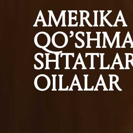
AMERIKA
QO’SHM
SHTATLA
OILALAR