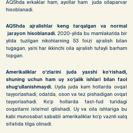
AQShda erkaklar ham, ayollar ham juda oilaparvar
hisoblanadi.
AQShda ajralishlar keng tarqalgan va normal
jarayon hisoblanadi.
2020-yilda bu mamlakatda bir
yilda tuzilgan nikohlarning 53 foizi ajralish bilan
tugagan, ya’ni har ikkinchi oila ajralish tufayli barham
topgan.
Amerikaliklar o‘zlarini juda yaxshi ko‘rishadi,
shuning uchun ham uy xo‘jalik ishlari bilan faol
shug‘ullanishmaydi.
Uyda juda kam hollarda ovqat
tayyorlashadi, odatda, oson va tez pishadigan ovqat
tayyorlashadi. Ko‘p hollarda fast-fud turidagi
ovqatlarni iste’mol qilishadi. Uy va oila ishlariga bu
kabi munosabat sababli amerikaliklar ko‘p vaznli xalq
sifatida tilga olinadi.