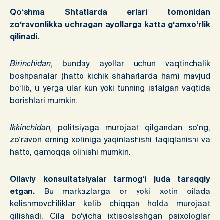
Qo‘shma Shtatlarda erlari tomonidan
zo‘ravonlikka uchragan ayollarga katta g‘amxo‘rlik
qilinadi.
Birinchidan
, bunday ayollar uchun vaqtinchalik
boshpanalar (hatto kichik shaharlarda ham) mavjud
bo‘lib, u yerga ular kun yoki tunning istalgan vaqtida
borishlari mumkin.
Ikkinchidan,
politsiyaga murojaat qilgandan so‘ng,
zo‘ravon erning xotiniga yaqinlashishi taqiqlanishi va
hatto, qamoqqa olinishi mumkin.
Oilaviy konsultatsiyalar tarmog‘i juda taraqqiy
etgan.
Bu markazlarga er yoki xotin oilada
kelishmovchiliklar kelib chiqqan holda murojaat
qilishadi. Oila bo‘yicha ixtisoslashgan psixologlar