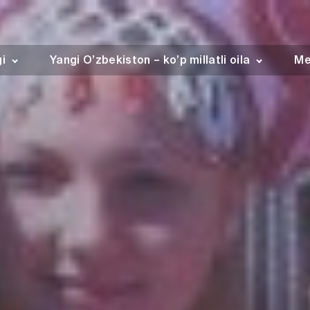
gi
Yangi O’zbekiston – ko’p millatli oila
Me