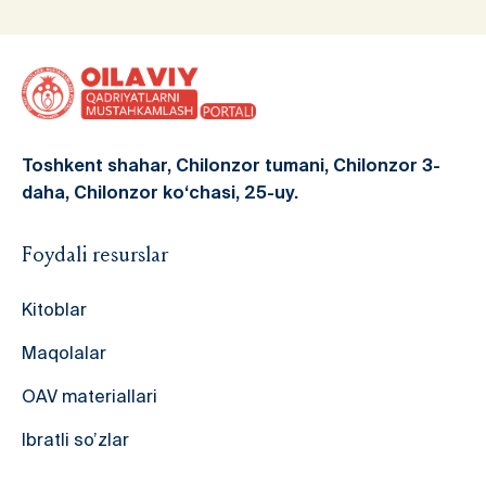
по
запис
Toshkent shahar, Chilonzor tumani, Chilonzor 3-
daha, Chilonzor ko‘chasi, 25-uy.
Foydali resurslar
Kitoblar
Maqolalar
OAV materiallari
Ibratli so’zlar