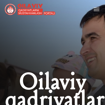
Oilaviy
qadriyatlar