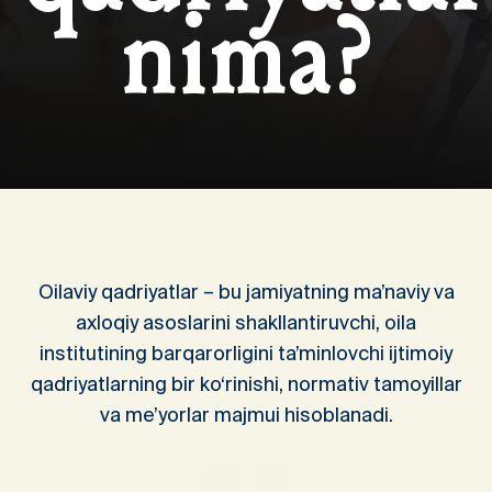
nima?
Oilaviy qadriyatlar – bu jamiyatning ma’naviy va
axloqiy asoslarini shakllantiruvchi, oila
institutining barqarorligini ta’minlovchi ijtimoiy
qadriyatlarning bir ko‘rinishi, normativ tamoyillar
va me’yorlar majmui hisoblanadi.