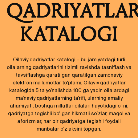
QADRIYATLA
KATALOGI
Oilaviy qadriyatlar katalogi – bu jamiyatdagi turli
oilalarning qadriyatlarini tizimli ravishda tasniflash va
tavsiflashga qaratilgan qaratilgan zamonaviy
elektron ma’lumotlar to‘plami. Oilaviy qadriyatlar
katalogida 5 ta yo’nalishda 100 ga yaqin oilalardagi
ma’naviy qadriyatlarning ta’rifi, ularning amaliy
ahamiyati, boshqa millatlar oilalari hayotidagi o’rni,
qadriyatga tegishli bo’lgan hikmatli so’zlar, maqol va
aforizmlar, har bir qadriyatga tegishli foydali
manbalar o’z aksini topgan.