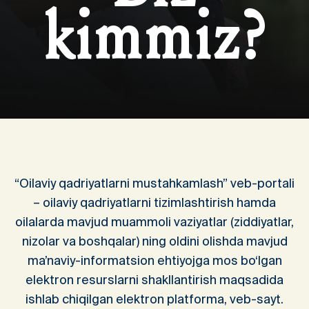
kimmiz?
“Oilaviy qadriyatlarni mustahkamlash” veb-portali
– oilaviy qadriyatlarni tizimlashtirish hamda
oilalarda mavjud muammoli vaziyatlar (ziddiyatlar,
Veb-
nizolar va boshqalar) ning oldini olishda mavjud
ma’naviy-informatsion ehtiyojga mos bo‘lgan
Mazkur veb-sayt O‘zbekiston
elektron resurslarni shakllantirish maqsadida
Respublikasi Oila va xotin-qizlar qo‘mitasi
ishlab chiqilgan elektron platforma, veb-sayt.
huzuridagi “Oila va gender” ilmiy-