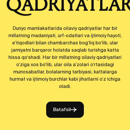
QADRIYATLA
Dunyo mamlakatlarida oilaviy qadriyatlar har bir
millatning madaniyati, urf-odatlari va ijtimoiy hayoti,
e’tiqodlari bilan chambarchas bog‘liq bo‘lib, ular
jamiyatni barqaror holatda saqlab turishga katta
hissa qo‘shadi. Har bir millatning oilaviy qadriyatlari
o‘ziga xos bo‘lib, ular oila a’zolari o‘rtasidagi
munosabatlar, bolalarning tarbiyasi, kattalarga
hurmat va ijtimoiy burchlar kabi jihatlarni o‘z ichiga
oladi.
Batafsil