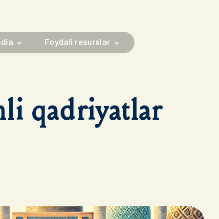
dia
Foydali resurslar
hli qadriyatlar