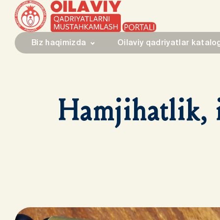
Biz haqimizda
Oilaviy qadriyatlar katalo
Hamjihatlik, i