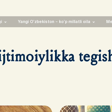
gi
Yangi O’zbekiston – ko’p millatli oila
Me
jtimoiylikka tegis