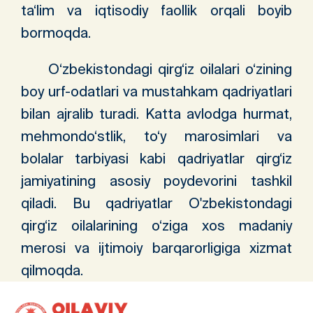
ta‘lim va iqtisodiy faollik orqali boyib
bormoqda.
O‘zbekistondagi qirg‘iz oilalari o‘zining
boy urf-odatlari va mustahkam qadriyatlari
bilan ajralib turadi. Katta avlodga hurmat,
mehmondo‘stlik, to‘y marosimlari va
bolalar tarbiyasi kabi qadriyatlar qirg‘iz
jamiyatining asosiy poydevorini tashkil
qiladi. Bu qadriyatlar O'zbekistondagi
qirg‘iz oilalarining o‘ziga xos madaniy
merosi va ijtimoiy barqarorligiga xizmat
qilmoqda.