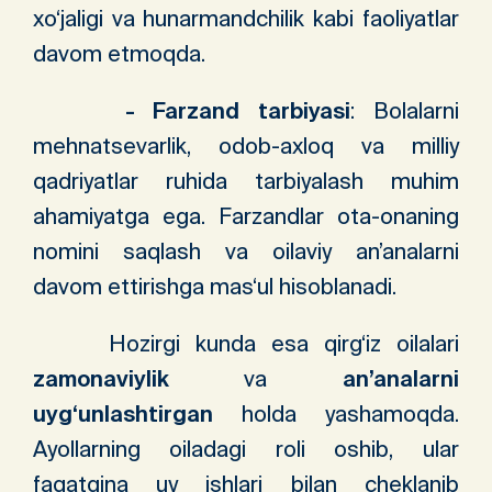
xo‘jaligi va hunarmandchilik kabi faoliyatlar
davom etmoqda.
- Farzand tarbiyasi
: Bolalarni
mehnatsevarlik, odob-axloq va milliy
qadriyatlar ruhida tarbiyalash muhim
ahamiyatga ega. Farzandlar ota-onaning
nomini saqlash va oilaviy an’analarni
davom ettirishga mas‘ul hisoblanadi.
Hozirgi kunda esa qirg‘iz oilalari
zamonaviylik
va
an’analarni
uyg‘unlashtirgan
holda yashamoqda.
Ayollarning oiladagi roli oshib, ular
faqatgina uy ishlari bilan cheklanib