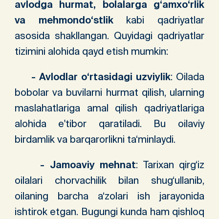
avlodga hurmat, bolalarga g‘amxo‘rlik
va mehmondo‘stlik
kabi qadriyatlar
asosida shakllangan. Quyidagi qadriyatlar
tizimini alohida qayd etish mumkin:
- Avlodlar o‘rtasidagi uzviylik
: Oilada
bobolar va buvilarni hurmat qilish, ularning
maslahatlariga amal qilish qadriyatlariga
alohida e'tibor qaratiladi. Bu oilaviy
birdamlik va barqarorlikni ta‘minlaydi.
- Jamoaviy mehnat
: Tarixan qirg‘iz
oilalari chorvachilik bilan shug‘ullanib,
oilaning barcha a‘zolari ish jarayonida
ishtirok etgan. Bugungi kunda ham qishloq