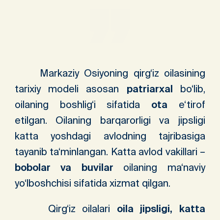
Markaziy Osiyoning qirg‘iz oilasining
tarixiy modeli asosan
patriarxal
bo‘lib,
oilaning boshlig‘i sifatida
ota
e‘tirof
etilgan. Oilaning barqarorligi va jipsligi
katta yoshdagi avlodning tajribasiga
tayanib ta‘minlangan. Katta avlod vakillari –
bobolar va buvilar
oilaning ma‘naviy
yo‘lboshchisi sifatida xizmat qilgan.
Qirg‘iz oilalari
oila jipsligi, katta