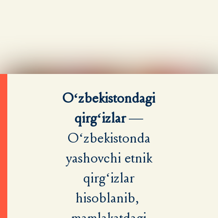
O‘zbekistondagi
qirg‘izlar
—
O‘zbekistonda
yashovchi etnik
qirg‘izlar
hisoblanib,