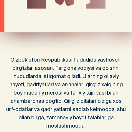
O‘zbekiston Respublikasi hududida yashovchi
qirg‘izlar, asosan, Farg‘ona vodiysi va qo‘shni
hududlarda istiqomat qiladi. Ularning oilaviy
hayoti, qadriyatlari va an’analari qirg‘iz xalqining
boy madaniy merosi va tarixiy tajribasi bilan
chambarchas bog‘liq. Qirg‘iz oilalari o‘ziga xos
urf-odatlar va qadriyatlarni saqlab kelmoqda, shu
bilan birga, zamonaviy hayot talablariga
moslashmoqda.