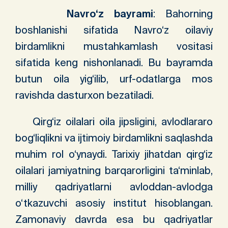
Navro‘z bayrami
: Bahorning
boshlanishi sifatida Navro‘z oilaviy
birdamlikni mustahkamlash vositasi
sifatida keng nishonlanadi. Bu bayramda
butun oila yig‘ilib, urf-odatlarga mos
ravishda dasturxon bezatiladi.
Qirg‘iz oilalari oila jipsligini, avlodlararo
bog‘liqlikni va ijtimoiy birdamlikni saqlashda
muhim rol o‘ynaydi. Tarixiy jihatdan qirg‘iz
oilalari jamiyatning barqarorligini ta‘minlab,
milliy qadriyatlarni avloddan-avlodga
o‘tkazuvchi asosiy institut hisoblangan.
Zamonaviy davrda esa bu qadriyatlar