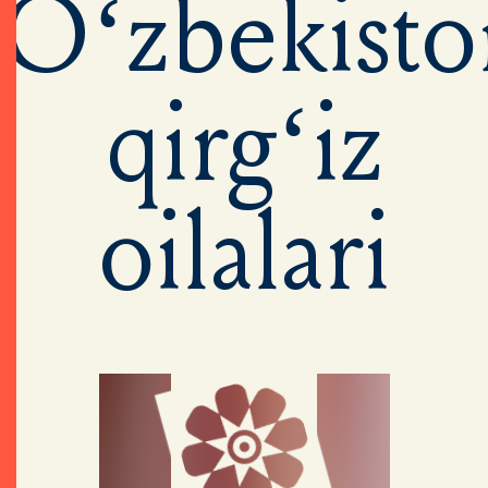
O‘zbekisto
qirg‘iz
oilalari