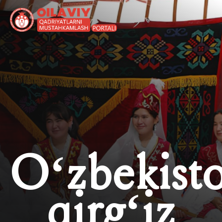
O‘zbekist
qirg‘iz