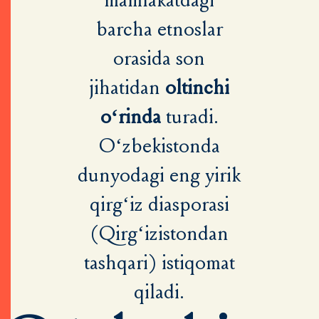
mamlakatdagi
barcha etnoslar
orasida son
jihatidan
oltinchi
o‘rinda
turadi.
O‘zbekistonda
dunyodagi eng yirik
qirg‘iz diasporasi
(Qirg‘izistondan
tashqari) istiqomat
qiladi.