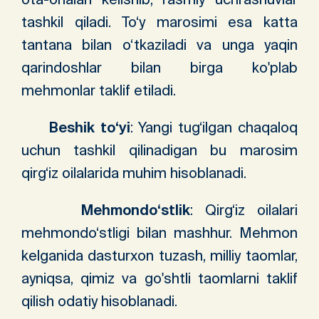
tashkil qiladi. To‘y marosimi esa katta
tantana bilan o‘tkaziladi va unga yaqin
qarindoshlar bilan birga ko'plab
mehmonlar taklif etiladi.
Beshik to‘yi
: Yangi tug‘ilgan chaqaloq
uchun tashkil qilinadigan bu marosim
qirg‘iz oilalarida muhim hisoblanadi.
Mehmondo‘stlik
: Qirg‘iz oilalari
mehmondo‘stligi bilan mashhur. Mehmon
kelganida dasturxon tuzash, milliy taomlar,
ayniqsa, qimiz va go'shtli taomlarni taklif
qilish odatiy hisoblanadi.