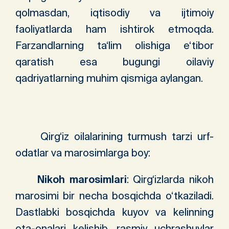
qolmasdan, iqtisodiy va ijtimoiy
faoliyatlarda ham ishtirok etmoqda.
Farzandlarning ta‘lim olishiga e‘tibor
qaratish esa bugungi oilaviy
qadriyatlarning muhim qismiga aylangan.
Qirg‘iz oilalarining turmush tarzi urf-
odatlar va marosimlarga boy:
Nikoh marosimlari
: Qirg‘izlarda nikoh
marosimi bir necha bosqichda o‘tkaziladi.
Dastlabki bosqichda kuyov va kelinning
ota-onalari kelishib, rasmiy uchrashuvlar