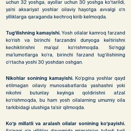
uchun 32 yoshga, ayollar uchun 30 yoshga ko‘tarildi,
ya’ni aksariyat yoshlar oilaviy hayotga avvalgi o‘n
yilliklarga qaraganda kechroq kirib kelmoqda.
Tug‘ilishning kamayishi.
Yosh oilalar kamroq farzand
ko‘rish va birinchi farzandni dunyoga keltirishni
kechiktirishni ma’qul ko‘rishmoqda. So‘nggi
ma’lumotlarga ko‘ra, birinchi farzand tug‘ilishining
o‘rtacha yoshi 30 yoshdan oshgan.
Nikohlar sonining kamayishi.
Ko‘pgina yoshlar qayd
etilmagan oilaviy munosabatlarda yashashni yoki
nikohni butunlay keyinga qoldirishni afzal
ko‘rishmoqda, bu ham yosh oilalarning umumiy oila
tarkibidagi ulushiga ta’sir qilmoqda.
Ko‘p millatli va aralash oilalar sonining ko‘payishi.
So‘nggi o‘n yilliklar davomida migratsiya tufayli turli