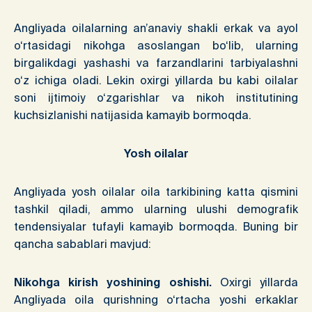
Angliyada oilalarning an’anaviy shakli erkak va ayol
o‘rtasidagi nikohga asoslangan bo‘lib, ularning
birgalikdagi yashashi va farzandlarini tarbiyalashni
o‘z ichiga oladi. Lekin oxirgi yillarda bu kabi oilalar
soni ijtimoiy o‘zgarishlar va nikoh institutining
kuchsizlanishi natijasida kamayib bormoqda.
Yosh oilalar
Angliyada yosh oilalar oila tarkibining katta qismini
tashkil qiladi, ammo ularning ulushi demografik
tendensiyalar tufayli kamayib bormoqda. Buning bir
qancha sabablari mavjud:
Nikohga kirish yoshining oshishi.
Oxirgi yillarda
Angliyada oila qurishning o‘rtacha yoshi erkaklar