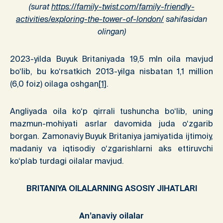
(surat
https://family-twist.com/family-friendly-
activities/exploring-the-tower-of-london/
sahifasidan
olingan)
2023-yilda Buyuk Britaniyada 19,5 mln oila mavjud
bo‘lib, bu ko‘rsatkich 2013-yilga nisbatan 1,1 million
(6,0 foiz) oilaga oshgan
[1]
.
Angliyada oila ko‘p qirrali tushuncha bo‘lib, uning
mazmun-mohiyati asrlar davomida juda o‘zgarib
borgan. Zamonaviy Buyuk Britaniya jamiyatida ijtimoiy,
madaniy va iqtisodiy o‘zgarishlarni aks ettiruvchi
ko‘plab turdagi oilalar mavjud.
BRITANIYA OILALARNING ASOSIY JIHATLARI
An’anaviy oilalar