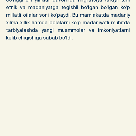
etnik va madaniyatga tegishli bo‘lgan bo‘lgan ko‘p
millatli oilalar soni ko‘paydi. Bu mamlakatda madaniy
xilma-xillik hamda bolalarni ko‘p madaniyatli muhitda
tarbiyalashda yangi muammolar va imkoniyatlarni
kelib chiqishiga sabab bo‘ldi.
Noto‘liq oilalar sonining ko‘payishi
. Bir ota-ona
(odatda ona) bo‘lgan oilalar soni ortib bormoqda.
2021-yilda Angliyada bolali oilalarning taxminan 25
foizi to‘liq bo‘lmagan oilalar tashkil etgan. Bu ham
ajralishlar sonining ortib borayotgani, ham ko‘p
ayollarning turmush o‘rtog‘isiz farzand ko‘rishni afzal
ko‘rishi bilan bog‘liq.
Nikohsiz oilalar.
Rasmiy nikohsiz birga yashashni
(birgalikda yashashni) tanlagan juftliklar soni ortib
bormoqda. “Cohabitation” deb ataladigan bunday