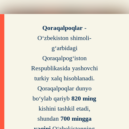
Qoraqalpoqlar
-
O‘zbekiston shimoli-
g‘arbidagi
Qoraqalpog‘iston
Respublikasida yashovchi
turkiy xalq hisoblanadi.
Qoraqalpoqlar dunyo
bo‘ylab qariyb
820 ming
kishini tashkil etadi,
shundan
700 mingga
yaqini
O‘zbekistonning