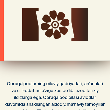
Qoraqalpoqlarning oilaviy qadriyatlari, an’analari
va urf-odatlari o‘ziga xos bo‘lib, uzoq tarixiy
ildizlarga ega. Qoraqalpoq oilasi avlodlar
davomida shakllangan axloqiy, ma'naviy tamoyillar