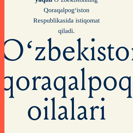
Qoraqalpog‘iston
Respublikasida istiqomat
qiladi.
O‘zbekisto
qoraqalpoq
oilalari