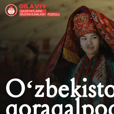
O‘zbekist
qoraqalpo