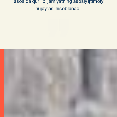
asosida qurilib, jamiyatning asosiy ijtimoiy
hujayrasi hisoblanadi.