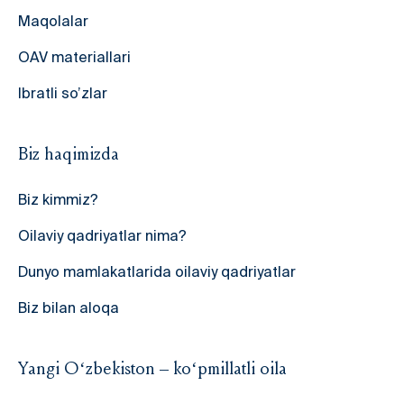
Maqolalar
OAV materiallari
Ibratli so’zlar
Biz haqimizda
Biz kimmiz?
Oilaviy qadriyatlar nima?
Dunyo mamlakatlarida oilaviy qadriyatlar
Biz bilan aloqa
Yangi O‘zbekiston – ko‘pmillatli oila