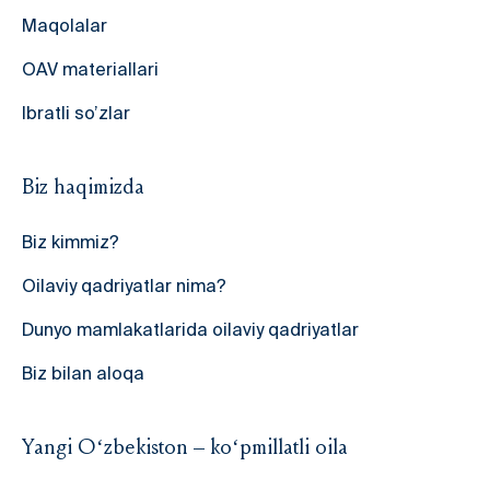
Maqolalar
OAV materiallari
Ibratli so’zlar
Biz haqimizda
Biz kimmiz?
Oilaviy qadriyatlar nima?
Dunyo mamlakatlarida oilaviy qadriyatlar
Biz bilan aloqa
Yangi O‘zbekiston – ko‘pmillatli oila