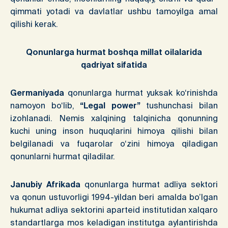
qimmati yotadi va davlatlar ushbu tamoyilga amal
qilishi kerak.
Qonunlarga hurmat boshqa millat oilalarida
qadriyat sifatida
Germaniyada
qonunlarga hurmat yuksak ko‘rinishda
namoyon bo‘lib,
“Legal power”
tushunchasi bilan
izohlanadi. Nemis xalqining talqinicha qonunning
kuchi uning inson huquqlarini himoya qilishi bilan
belgilanadi va fuqarolar o‘zini himoya qiladigan
qonunlarni hurmat qiladilar.
Janubiy Afrikada
qonunlarga hurmat adliya sektori
va qonun ustuvorligi 1994-yildan beri amalda bo’lgan
hukumat adliya sektorini aparteid institutidan xalqaro
standartlarga mos keladigan institutga aylantirishda