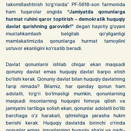
takomillashtirish to‘g‘risida” PF-5618-son farmonida
ham fuqarolar ongida
“Jamiyatda qonunlarga
hurmat ruhini qaror toptirish ‒ demokratik huquqiy
davlat qurishning garovidir!”
degan hayotiy g‘oyani
mustahkamlash belgilab qo‘yilganligi
mamlakatimizda qonunlarga hurmat tamoyilini
ustuvor ekanligini ko‘rsatib beradi.
Davlat qonunlarni ishlab chiqar ekan maqsadi
qonuniy davlat emas huquqiy davlat barpo etish
bo‘lishi kerak. Qonuniy davlat bilan huquqiy davlatning
farqi nimada? Bilamiz, har qanday qonun ham
adolatli, to‘g‘ri bo‘lmasligi mumkin, qonunlarning
maqsadi insonlarning huquqini himoya qilish va
jamiyatni tartibga solish ekan, qonunlar adolatli bo‘lib
barchaga o‘z harakati, qilmishiga yarasha hukm
berishi kerak. Huquqiy davlatda birinchi o‘rinda
qonunlar emas, insonlarning huquqiy, sha’ni va qadr-