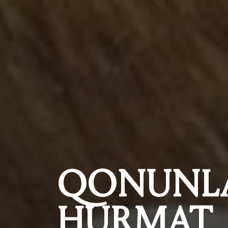
QONUNL
HURMAT