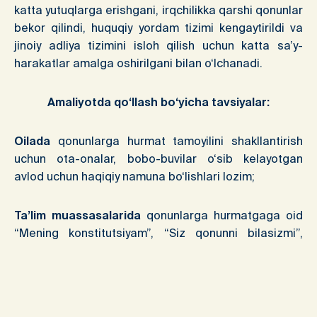
katta yutuqlarga erishgani, irqchilikka qarshi qonunlar
bekor qilindi, huquqiy yordam tizimi kengaytirildi va
jinoiy adliya tizimini isloh qilish uchun katta sa’y-
harakatlar amalga oshirilgani bilan o‘lchanadi.
Amaliyotda qo‘llash bo‘yicha tavsiyalar:
Oilada
qonunlarga hurmat tamoyilini shakllantirish
uchun ota-onalar, bobo-buvilar o‘sib kelayotgan
avlod uchun haqiqiy namuna bo‘lishlari lozim;
Ta’lim muassasalarida
qonunlarga hurmatgaga oid
“Mening konstitutsiyam”, “Siz qonunni bilasizmi”,
“Zukko yurist”, “Qonunlar inson va fuqaro huquq va
erkinliklari tayanchi” mavzularida maxsus darslar yoki
tadbirlar o‘tkazish, bu orqali yosh avlodni mazkur
qadriyatning ahamiyati haqida tushuntirish.