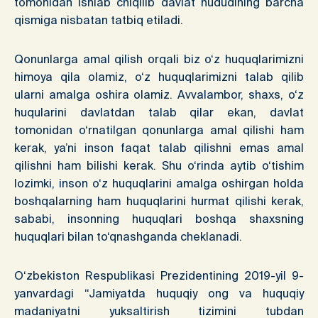
tomonidan ishlab chiqilib davlat hududining barcha
qismiga nisbatan tatbiq etiladi.
Qonunlarga amal qilish orqali biz o‘z huquqlarimizni
himoya qila olamiz, o‘z huquqlarimizni talab qilib
ularni amalga oshira olamiz. Avvalambor, shaxs, o‘z
huqularini davlatdan talab qilar ekan, davlat
tomonidan o‘rnatilgan qonunlarga amal qilishi ham
kerak, ya’ni inson faqat talab qilishni emas amal
qilishni ham bilishi kerak. Shu o‘rinda aytib o‘tishim
lozimki, inson o‘z huquqlarini amalga oshirgan holda
boshqalarning ham huquqlarini hurmat qilishi kerak,
sababi, insonning huquqlari boshqa shaxsning
huquqlari bilan to‘qnashganda cheklanadi.
O‘zbekiston Respublikasi Prezidentining 2019-yil 9-
yanvardagi “Jamiyatda huquqiy ong va huquqiy
madaniyatni yuksaltirish tizimini tubdan