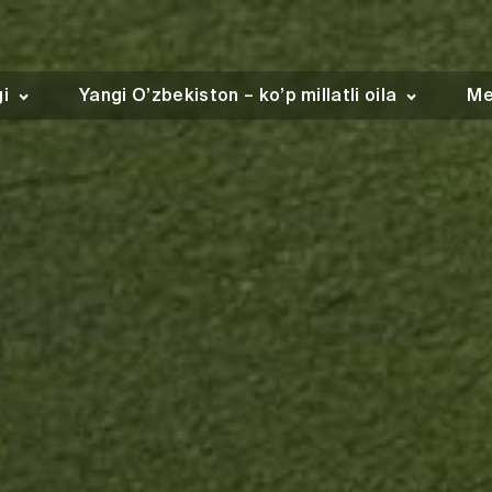
gi
Yangi O’zbekiston – ko’p millatli oila
Me