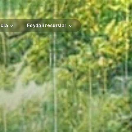
dia
Foydali resurslar