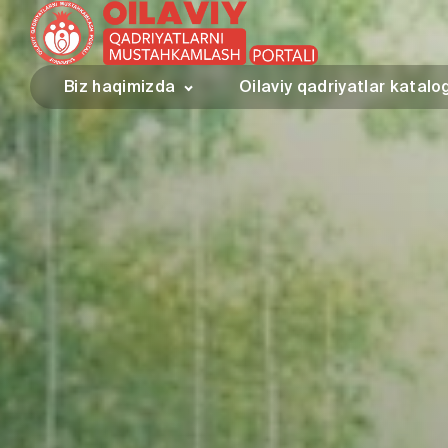
Biz haqimizda
Oilaviy qadriyatlar katalo