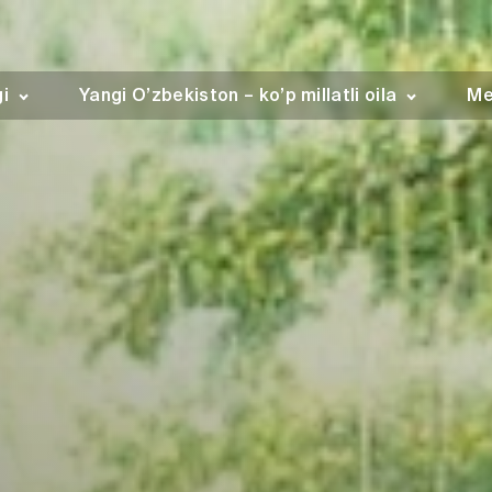
gi
Yangi O’zbekiston – ko’p millatli oila
Me