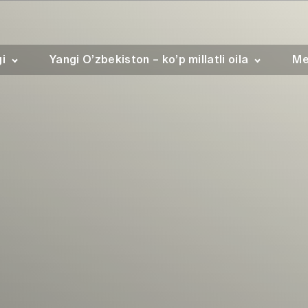
gi
Yangi O’zbekiston – ko’p millatli oila
Me