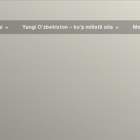
gi
Yangi O’zbekiston – ko’p millatli oila
Me