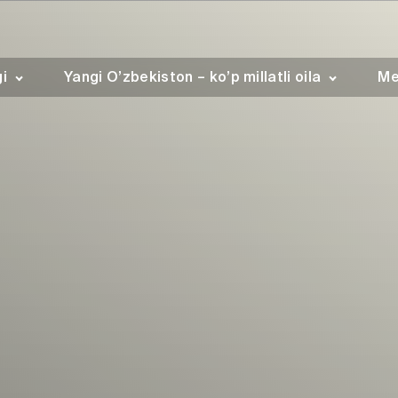
gi
Yangi O’zbekiston – ko’p millatli oila
Me