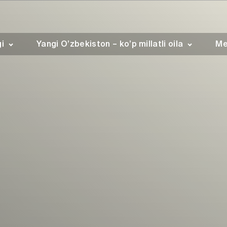
gi
Yangi O’zbekiston – ko’p millatli oila
Me