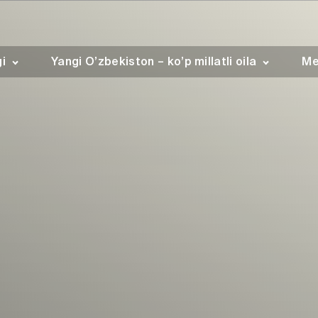
gi
Yangi O’zbekiston – ko’p millatli oila
Me