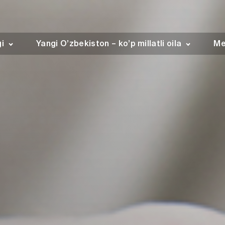
gi
Yangi O’zbekiston – ko’p millatli oila
Me