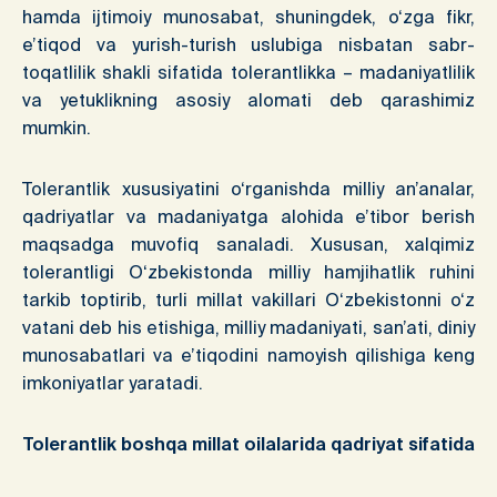
hamda ijtimoiy munosabat, shuningdek, o‘zga fikr,
e’tiqod va yurish-turish uslubiga nisbatan sabr-
toqatlilik shakli sifatida tolerantlikka – madaniyatlilik
va yetuklikning asosiy alomati deb qarashimiz
mumkin.
Tolerantlik xususiyatini o‘rganishda milliy an’analar,
qadriyatlar va madaniyatga alohida e’tibor berish
maqsadga muvofiq sanaladi. Xususan, xalqimiz
tolerantligi O‘zbekistonda milliy hamjihatlik ruhini
tarkib toptirib, turli millat vakillari O‘zbekistonni o‘z
vatani deb his etishiga, milliy madaniyati, san’ati, diniy
munosabatlari va e’tiqodini namoyish qilishiga keng
imkoniyatlar yaratadi.
Tolerantlik
boshqa millat oilalarida qadriyat sifatida