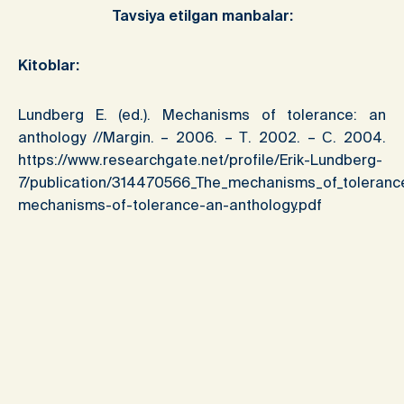
Tavsiya etilgan manbalar:
Kitoblar:
Lundberg E. (ed.). Mechanisms of tolerance: an
anthology //Margin. – 2006. – Т. 2002. – С. 2004.
https://www.researchgate.net/profile/Erik-Lundberg-
7/publication/314470566_The_mechanisms_of_toleran
mechanisms-of-tolerance-an-anthology.pdf
Dr.Magda Rights and tolerance in Islam.
https://ia802805.us.archive.org/28/items/learnisl
Maqolalar:
Силина Л. А. Особенности формирования
толерантности в семье //Психология. Историко-