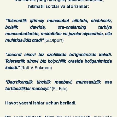
hikmatli so‘zlar va aforizmlar:
“
Tolerantlik ijtimoiy munosabat sifatida, shubhasiz,
bolalik davrida, ota-onalarning tarbiya
munosabatlarida, mukofotlar va jazolar siyosatida, oila
muhitida ildiz otadi”
(G.Olport)
“Jasorat sinovi biz ozchilikda bo
‘
lganimizda keladi.
Tolerantlik sinovi biz ko
‘
pchilik orasida bo
‘
lganimizda
keladi.”
(Ralf V. Sokman)
“Bag‘rikenglik tinchlik manba
y
i,
murosasiz
lik esa
tartibsizliklar manba
y
i.”
(Pir Bile)
Hayot yaxshi ishlar uchun beriladi.