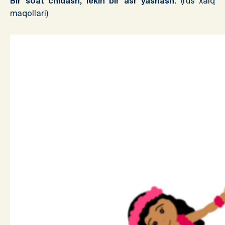
Bir soat chidash, lekin bir asr yashash.
(rus xalq
maqollari)