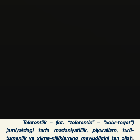
Tolerantlik – (lot. “tolerantia” – “sabr-toqat”)
jamiyatdagi turfa madaniyatlilik, plyuralizm, turli-
tumanlik va xilma-xilliklarning mavjudligini tan olish,