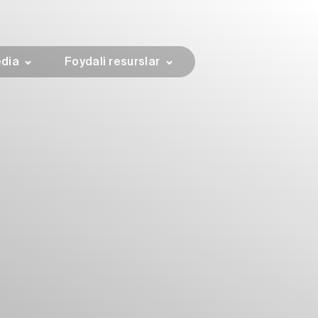
dia
Foydali resurslar