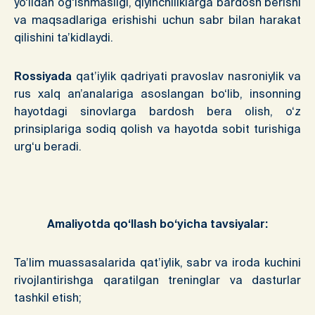
yo‘lidan og‘ishmasligi, qiyinchiliklarga bardosh berishi
va maqsadlariga erishishi uchun sabr bilan harakat
qilishini ta’kidlaydi.
Rossiyada
qat’iylik qadriyati pravoslav nasroniylik va
rus xalq an’analariga asoslangan bo‘lib, insonning
hayotdagi sinovlarga bardosh bera olish, o‘z
prinsiplariga sodiq qolish va hayotda sobit turishiga
urg‘u beradi.
Amaliyotda qo‘llash bo‘yicha tavsiyalar:
Ta’lim muassasalarida qat’iylik, sabr va iroda kuchini
rivojlantirishga qaratilgan treninglar va dasturlar
tashkil etish;