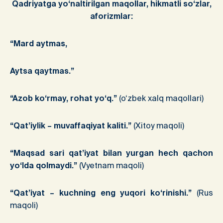
Qadriyatga yo‘naltirilgan maqollar, hikmatli so‘zlar,
aforizmlar:
“Mard aytmas,
Aytsa qaytmas.”
“Azob ko‘rmay, rohat yo‘q.”
(o‘zbek xalq maqollari)
“Qat’iylik – muvaffaqiyat kaliti.”
(Xitoy maqoli)
“Maqsad sari qat’iyat bilan yurgan hech qachon
yo‘lda qolmaydi.”
(Vyetnam maqoli)
“Qat’iyat – kuchning eng yuqori ko‘rinishi.”
(Rus
maqoli)