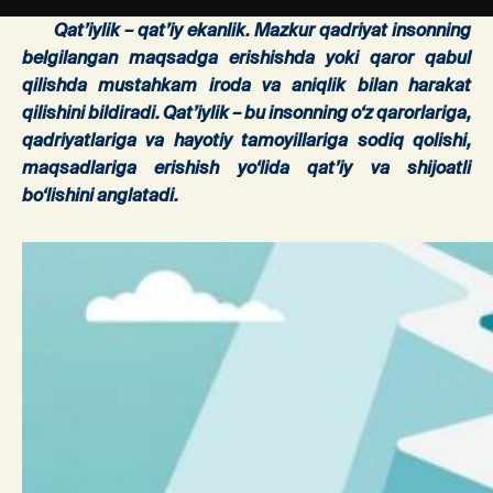
Qat’iylik – qat’iy ekanlik. Mazkur qadriyat insonning
belgilangan maqsadga erishishda yoki qaror qabul
qilishda mustahkam iroda va aniqlik bilan harakat
qilishini bildiradi. Qat’iylik – bu insonning o‘z qarorlariga,
qadriyatlariga va hayotiy tamoyillariga sodiq qolishi,
maqsadlariga erishish yo‘lida qat’iy va shijoatli
bo‘lishini anglatadi.