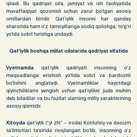
qiladi. Bu qadriyat oila, jamiyat va ish faoliyatida
muvaffaqiyat qozonish uchun zarur bo‘lgan asosiy
omillardan biridir. Qat’iylik insonni har qanday
sharoitda ham o‘z tamoyillariga sodiq qolishga, to‘g‘ri
yo‘lda sobit turishga undaydi.
Qat’iylik
boshqa millat oilalarida qadriyat sifatida
Vyetnamda
qat’iylik qadriyati insonning o‘z
maqsadlariga erishish yo‘lida sobit va bardoshli
bo‘lishini anglatadi. Vyetnamliklar hayotdagi
qiyinchiliklarni yengish uchun qat’iylikni juda muhim
deb biladilar va bu fazilat ularning milliy xarakterining
asosiy qismidir.
Xitoyda
qat’iylik (“yì zhì” – iroda) Konfutsiy va daoizm
ta’limotlari ta’sirida rivojlangan bo‘lib, insonning o‘z