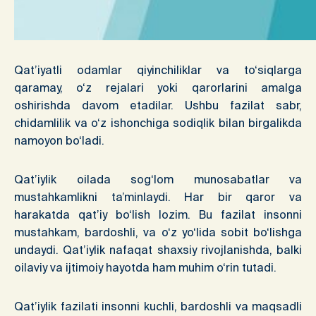
Qat’iyatli odamlar qiyinchiliklar va to‘siqlarga
qaramay, o‘z rejalari yoki qarorlarini amalga
oshirishda davom etadilar. Ushbu fazilat sabr,
chidamlilik va o‘z ishonchiga sodiqlik bilan birgalikda
namoyon bo‘ladi.
Qat’iylik oilada sog‘lom munosabatlar va
mustahkamlikni ta’minlaydi. Har bir qaror va
harakatda qat’iy bo‘lish lozim. Bu fazilat insonni
mustahkam, bardoshli, va o‘z yo‘lida sobit bo‘lishga
undaydi. Qat’iylik nafaqat shaxsiy rivojlanishda, balki
oilaviy va ijtimoiy hayotda ham muhim o‘rin tutadi.
Qat’iylik fazilati insonni kuchli, bardoshli va maqsadli