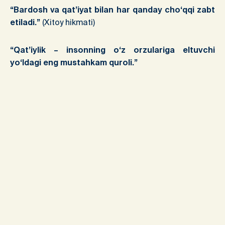
“Bardosh va qat’iyat bilan har qanday cho‘qqi zabt
etiladi.”
(Xitoy hikmati)
“Qat’iylik – insonning o‘z orzulariga eltuvchi
yo‘ldagi eng mustahkam quroli.”