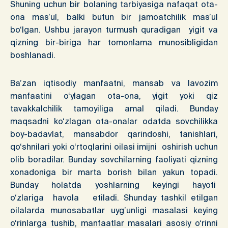
Shuning uchun bir bolaning tarbiyasiga nafaqat ota-
ona mas’ul, balki butun bir jamoatchilik mas’ul
bo‘lgan. Ushbu jarayon turmush quradigan yigit va
qizning bir-biriga har tomonlama munosibligidan
boshlanadi.
Ba’zan iqtisodiy manfaatni, mansab va lavozim
manfaatini o‘ylagan ota-ona, yigit yoki qiz
tavakkalchilik tamoyiliga amal qiladi. Bunday
maqsadni ko‘zlagan ota-onalar odatda sovchilikka
boy-badavlat, mansabdor qarindoshi, tanishlari,
qo‘shnilari yoki o‘rtoqlarini oilasi imijni oshirish uchun
olib boradilar. Bunday sovchilarning faoliyati qizning
xonadoniga bir marta borish bilan yakun topadi.
Bunday holatda yoshlarning keyingi hayoti
o‘zlariga havola etiladi. Shunday tashkil etilgan
oilalarda munosabatlar uyg’unligi masalasi keying
o‘rinlarga tushib, manfaatlar masalari asosiy o‘rinni