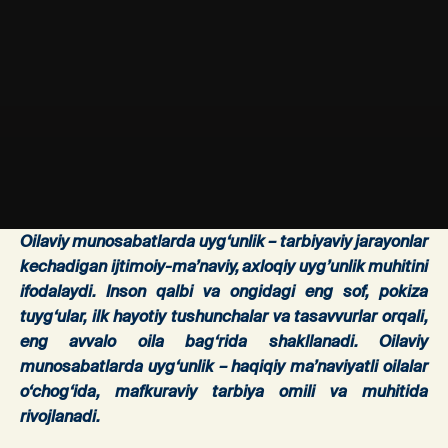
Oilaviy munosabatlarda uyg‘unlik
– tarbiyaviy jarayonlar
kechadigan ijtimoiy-ma’naviy, axloqiy uyg’unlik muhitini
ifodalaydi. Inson qalbi va ongidagi eng sof, pokiza
tuyg‘ular, ilk hayotiy tushunchalar va tasavvurlar orqali,
eng avvalo oila bag‘rida shakllanadi. Oilaviy
munosabatlarda uyg‘unlik – haqiqiy ma’naviyatli oilalar
o‘chog‘ida, mafkuraviy tarbiya omili va muhitida
rivojlanadi.