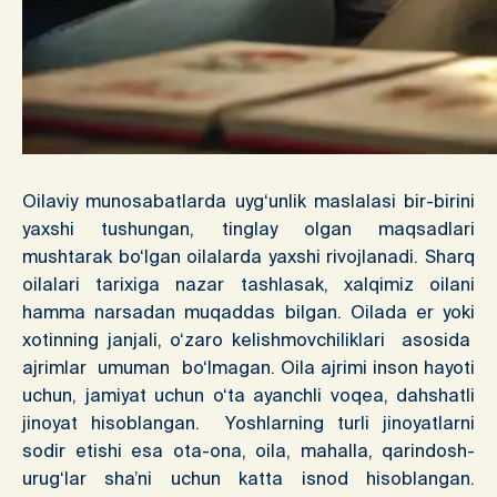
Oilaviy munosabatlarda uyg‘unlik maslalasi bir-birini
yaxshi tushungan, tinglay olgan maqsadlari
mushtarak bo‘lgan oilalarda yaxshi rivojlanadi. Sharq
oilalari tarixiga nazar tashlasak, xalqimiz oilani
hamma narsadan muqaddas bilgan. Oilada er yoki
xotinning janjali, o‘zaro kelishmovchiliklari asosida
ajrimlar umuman bo‘lmagan. Oila ajrimi inson hayoti
uchun, jamiyat uchun o‘ta ayanchli voqea, dahshatli
jinoyat hisoblangan. Yoshlarning turli jinoyatlarni
sodir etishi esa ota-ona, oila, mahalla, qarindosh-
urug‘lar sha’ni uchun katta isnod hisoblangan.