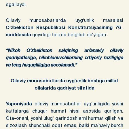
egallaydi.
Oilaviy munosabatlarda uyg‘unlik masalasi
O‘zbekiston Respublikasi Konstitutsiyasining 76-
moddasida
quyidagi tarzda belgilab qo‘yilgan:
“Nikoh O‘zbekiston xalqining an’anaviy oilaviy
qadriyatlariga, nikohlanuvchilarning ixtiyoriy roziligiga
va teng huquqliligiga asoslanadi.”
Oilaviy munosabatlarda uyg‘unlik
boshqa millat
oilalarida qadriyat sifatida
Yaponiyada
oilaviy munosabatlar uyg‘unligida yoshi
kattalarga chuqur hurmat hissi asosida qurilgan.
Ota-onani, yoshi ulug‘ qarindoshlarni hurmat qilish va
e’zozlash shunchaki odat emas, balki ma’naviy burch