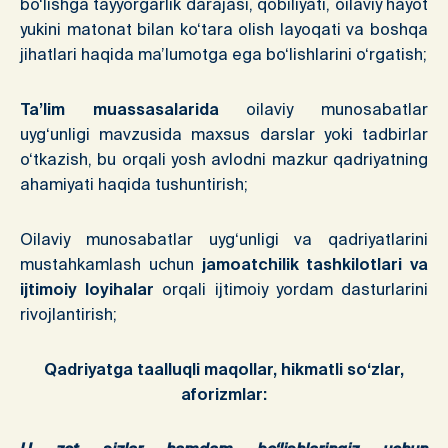
bo‘lishga tayyorgarlik darajasi, qobiliyati, oilaviy hayot
yukini matonat bilan ko‘tara olish layoqati va boshqa
jihatlari haqida ma’lumotga ega bo‘lishlarini o‘rgatish;
Ta’lim muassasalarida
oilaviy munosabatlar
uyg‘unligi mavzusida maxsus darslar yoki tadbirlar
o‘tkazish, bu orqali yosh avlodni mazkur qadriyatning
ahamiyati haqida tushuntirish;
Oilaviy munosabatlar uyg‘unligi va qadriyatlarini
mustahkamlash uchun
jamoatchilik tashkilotlari va
ijtimoiy loyihalar
orqali ijtimoiy yordam dasturlarini
rivojlantirish;
Qadriyatga taalluqli maqollar, hikmatli so‘zlar,
aforizmlar: