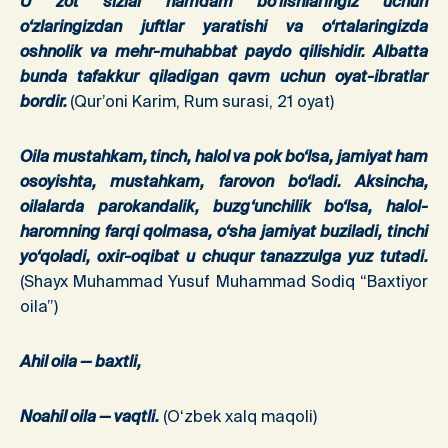
U zot sizlar hamdam bo‘lishlaringiz uchun
o‘zlaringizdan juftlar yaratishi va o‘rtalaringizda
oshnolik va mehr-muhabbat paydo qilishidir. Albatta
bunda tafakkur qiladigan qavm uchun oyat-ibratlar
bordir.
(Qur’oni Karim, Rum surasi, 21 oyat)
Oila mustahkam, tinch, halol va pok bo‘lsa, jamiyat ham
osoyishta, mustahkam, farovon bo‘ladi. Aksincha,
oilalarda parokandalik, buzg‘unchilik bo‘lsa, halol-
haromning farqi qolmasa, o‘sha jamiyat buziladi, tinchi
yo‘qoladi, oxir-oqibat u chuqur tanazzulga yuz tutadi.
(Shayx Muhammad Yusuf Muhammad Sodiq “Baxtiyor
oila”)
Ahil oila — baxtli,
Noahil oila — vaqtli.
(O‘zbek xalq maqoli)