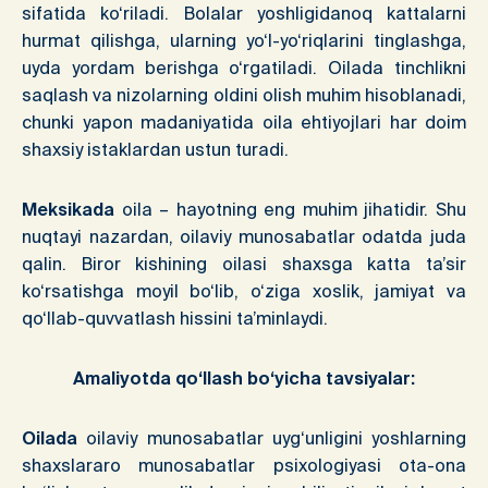
sifatida ko‘riladi. Bolalar yoshligidanoq kattalarni
hurmat qilishga, ularning yo‘l-yo‘riqlarini tinglashga,
uyda yordam berishga o‘rgatiladi. Oilada tinchlikni
saqlash va nizolarning oldini olish muhim hisoblanadi,
chunki yapon madaniyatida oila ehtiyojlari har doim
shaxsiy istaklardan ustun turadi.
Meksikada
oila – hayotning eng muhim jihatidir. Shu
nuqtayi nazardan, oilaviy munosabatlar odatda juda
qalin. Biror kishining oilasi shaxsga katta ta’sir
ko‘rsatishga moyil bo‘lib, o‘ziga xoslik, jamiyat va
qo‘llab-quvvatlash hissini ta’minlaydi.
Amaliyotda qo‘llash bo‘yicha tavsiyalar:
Oilada
oilaviy munosabatlar uyg‘unligini yoshlarning
shaxslararo munosabatlar psixologiyasi ota-ona