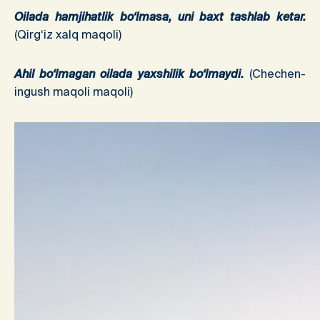
Oilada hamjihatlik bo‘lmasa, uni baxt tashlab ketar.
(Qirg‘iz xalq maqoli)
Ahil bo‘lmagan oilada yaxshilik bo‘lmaydi.
(Chechen-
ingush maqoli maqoli)