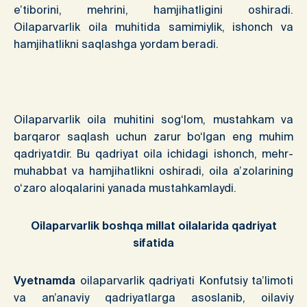
e’tiborini, mehrini, hamjihatligini oshiradi.
Oilaparvarlik oila muhitida samimiylik, ishonch va
hamjihatlikni saqlashga yordam beradi.
Oilaparvarlik oila muhitini sog‘lom, mustahkam va
barqaror saqlash uchun zarur bo‘lgan eng muhim
qadriyatdir. Bu qadriyat oila ichidagi ishonch, mehr-
muhabbat va hamjihatlikni oshiradi, oila a’zolarining
o‘zaro aloqalarini yanada mustahkamlaydi.
Oilaparvarlik boshqa millat oilalarida qadriyat
sifatida
Vyetnamda
oilaparvarlik qadriyati Konfutsiy ta’limoti
va an’anaviy qadriyatlarga asoslanib, oilaviy