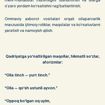
mehr-muhabbat muhimligini tushuntirish va ularga
o‘zaro yordam ko‘rsatishni rag‘batlantirish;
Ommaviy axborot vositalari orqali oilaparvarlik
mavzusida ijtimoiy roliklar, maqolalar va ko‘rsatuvlarni
yaratish va namoyish qilish.
Qadriyatga yo‘naltirilgan maqollar, hikmatli so‘zlar,
aforizmlar:
“Oila tinch — yurt tinch.”
“Oila — qo‘sh ustunli ayvon.”
“Oppoq bo‘lgan oq uyim,