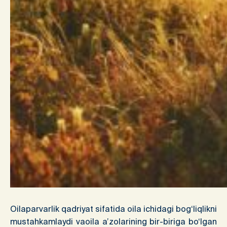
Oilaparvarlik qadriyat sifatida oila ichidagi bog‘liqlikni
mustahkamlaydi vaoila a’zolarining bir-biriga bo‘lgan