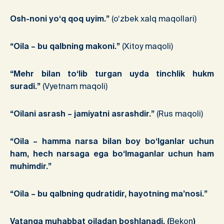
Osh-noni yo‘q qoq uyim.”
(o‘zbek xalq maqollari)
“Oila – bu qalbning makoni.”
(Xitoy maqoli)
“Mehr bilan to‘lib turgan uyda tinchlik hukm
suradi.”
(Vyetnam maqoli)
“Oilani asrash – jamiyatni asrashdir.”
(Rus maqoli)
“Oila – hamma narsa bilan boy bo‘lganlar uchun
ham, hech narsaga ega bo‘lmaganlar uchun ham
muhimdir.”
“Oila – bu qalbning qudratidir, hayotning ma’nosi.”
Vatanga muhabbat oiladan boshlanadi. (
Bekon
)