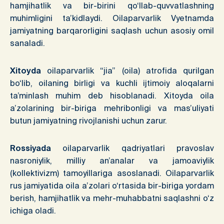
hamjihatlik va bir-birini qo‘llab-quvvatlashning
muhimligini ta’kidlaydi. Oilaparvarlik Vyetnamda
jamiyatning barqarorligini saqlash uchun asosiy omil
sanaladi.
Xitoyda
oilaparvarlik “jia” (oila) atrofida qurilgan
bo‘lib, oilaning birligi va kuchli ijtimoiy aloqalarni
ta’minlash muhim deb hisoblanadi. Xitoyda oila
a’zolarining bir-biriga mehribonligi va mas’uliyati
butun jamiyatning rivojlanishi uchun zarur.
Rossiyada
oilaparvarlik qadriyatlari pravoslav
nasroniylik, milliy an’analar va jamoaviylik
(kollektivizm) tamoyillariga asoslanadi. Oilaparvarlik
rus jamiyatida oila a’zolari o‘rtasida bir-biriga yordam
berish, hamjihatlik va mehr-muhabbatni saqlashni o‘z
ichiga oladi.