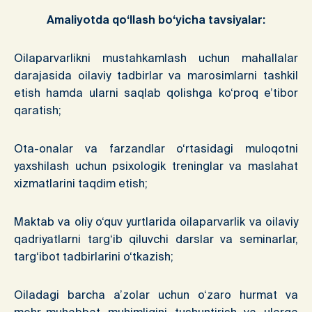
Amaliyotda qo‘llash bo‘yicha tavsiyalar:
Oilaparvarlikni mustahkamlash uchun mahallalar
darajasida oilaviy tadbirlar va marosimlarni tashkil
etish hamda ularni saqlab qolishga ko‘proq e’tibor
qaratish;
Ota-onalar va farzandlar o‘rtasidagi muloqotni
yaxshilash uchun psixologik treninglar va maslahat
xizmatlarini taqdim etish;
Maktab va oliy o‘quv yurtlarida oilaparvarlik va oilaviy
qadriyatlarni targ‘ib qiluvchi darslar va seminarlar,
targ‘ibot tadbirlarini o‘tkazish;
Oiladagi barcha a’zolar uchun o‘zaro hurmat va