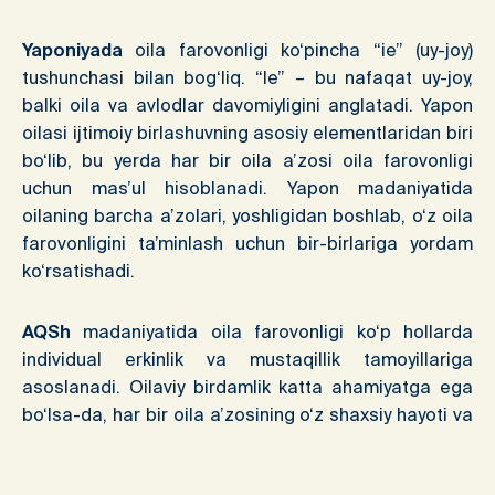
Yaponiyada
oila farovonligi ko‘pincha “ie” (uy-joy)
tushunchasi bilan bog‘liq. “Ie” – bu nafaqat uy-joy,
balki oila va avlodlar davomiyligini anglatadi. Yapon
oilasi ijtimoiy birlashuvning asosiy elementlaridan biri
bo‘lib, bu yerda har bir oila a’zosi oila farovonligi
uchun mas’ul hisoblanadi. Yapon madaniyatida
oilaning barcha a’zolari, yoshligidan boshlab, o‘z oila
farovonligini ta’minlash uchun bir-birlariga yordam
ko‘rsatishadi.
AQSh
madaniyatida oila farovonligi ko‘p hollarda
individual erkinlik va mustaqillik tamoyillariga
asoslanadi. Oilaviy birdamlik katta ahamiyatga ega
bo‘lsa-da, har bir oila a’zosining o‘z shaxsiy hayoti va
qobiliyatlarini rivojlantirish uchun imkoniyatlar mavjud.
Farzandlarga erta yoshdan mustaqillik va o‘z