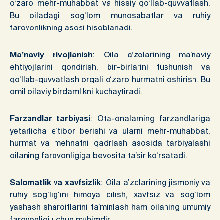
o‘zaro mehr-muhabbat va hissiy qo‘llab-quvvatlash.
Bu oiladagi sog‘lom munosabatlar va ruhiy
farovonlikning asosi hisoblanadi.
Ma’naviy rivojlanish
: Oila a’zolarining ma’naviy
ehtiyojlarini qondirish, bir-birlarini tushunish va
qo‘llab-quvvatlash orqali o‘zaro hurmatni oshirish. Bu
omil oilaviy birdamlikni kuchaytiradi.
Farzandlar tarbiyasi
: Ota-onalarning farzandlariga
yetarlicha e’tibor berishi va ularni mehr-muhabbat,
hurmat va mehnatni qadrlash asosida tarbiyalashi
oilaning farovonligiga bevosita ta’sir ko‘rsatadi.
Salomatlik va xavfsizlik
: Oila a’zolarining jismoniy va
ruhiy sog‘lig‘ini himoya qilish, xavfsiz va sog‘lom
yashash sharoitlarini ta’minlash ham oilaning umumiy
farovonligi uchun muhimdir.