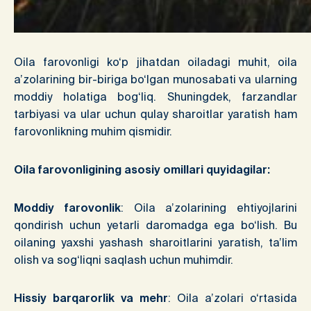
Oila farovonligi ko‘p jihatdan oiladagi muhit, oila
a’zolarining bir-biriga bo‘lgan munosabati va ularning
moddiy holatiga bog‘liq. Shuningdek, farzandlar
tarbiyasi va ular uchun qulay sharoitlar yaratish ham
farovonlikning muhim qismidir.
Oila farovonligining asosiy omillari quyidagilar:
Moddiy farovonlik
: Oila a’zolarining ehtiyojlarini
qondirish uchun yetarli daromadga ega bo‘lish. Bu
oilaning yaxshi yashash sharoitlarini yaratish, ta’lim
olish va sog‘liqni saqlash uchun muhimdir.
Hissiy barqarorlik va mehr
: Oila a’zolari o‘rtasida