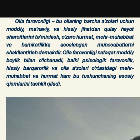
Oila farovonligi – bu oilaning barcha a’zolari uchun
moddiy, ma’naviy, va hissiy jihatdan qulay hayot
sharoitlarini ta’minlash, o‘zaro hurmat, mehr-muhabbat
va hamkorlikka asoslangan munosabatlarni
shakllantirish demakdir. Oila farovonligi nafaqat moddiy
boylik bilan o‘lchanadi, balki psixologik farovonlik,
hissiy barqarorlik va oila a’zolari o‘rtasidagi mehr-
muhabbat va hurmat ham bu tushunchaning asosiy
qismlarini tashkil qiladi.