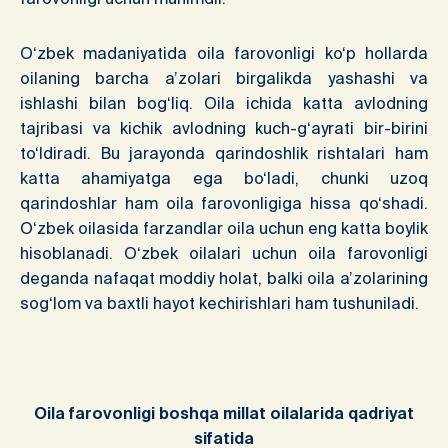
O‘zbek madaniyatida oila farovonligi ko‘p hollarda
oilaning barcha a’zolari birgalikda yashashi va
ishlashi bilan bog‘liq. Oila ichida katta avlodning
tajribasi va kichik avlodning kuch-g‘ayrati bir-birini
to‘ldiradi. Bu jarayonda qarindoshlik rishtalari ham
katta ahamiyatga ega bo‘ladi, chunki uzoq
qarindoshlar ham oila farovonligiga hissa qo‘shadi.
O‘zbek oilasida farzandlar oila uchun eng katta boylik
hisoblanadi. O‘zbek oilalari uchun oila farovonligi
deganda nafaqat moddiy holat, balki oila a’zolarining
sog‘lom va baxtli hayot kechirishlari ham tushuniladi.
Oila farovonligi
boshqa millat oilalarida qadriyat
sifatida