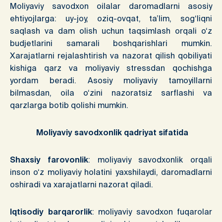
Moliyaviy savodxon oilalar daromadlarni asosiy
ehtiyojlarga: uy-joy, oziq-ovqat, ta’lim, sog‘liqni
saqlash va dam olish uchun taqsimlash orqali o‘z
budjetlarini samarali boshqarishlari mumkin.
Xarajatlarni rejalashtirish va nazorat qilish qobiliyati
kishiga qarz va moliyaviy stressdan qochishga
yordam beradi. Asosiy moliyaviy tamoyillarni
bilmasdan, oila o‘zini nazoratsiz sarflashi va
qarzlarga botib qolishi mumkin.
Moliyaviy savodxonlik qadriyat sifatida
Shaxsiy farovonlik
: moliyaviy savodxonlik orqali
inson o‘z moliyaviy holatini yaxshilaydi, daromadlarni
oshiradi va xarajatlarni nazorat qiladi.
Iqtisodiy barqarorlik
: moliyaviy savodxon fuqarolar