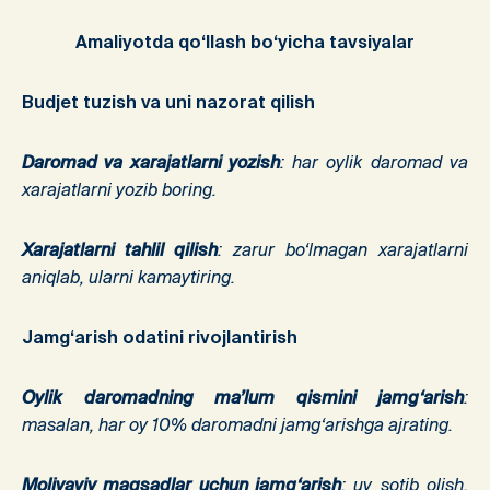
Amaliyotda qo‘llash bo‘yicha tavsiyalar
Budjet tuzish va uni nazorat qilish
Daromad va xarajatlarni yozish
: har oylik daromad va
xarajatlarni yozib boring.
Xarajatlarni tahlil qilish
: zarur bo‘lmagan xarajatlarni
aniqlab, ularni kamaytiring.
Jamg‘arish odatini rivojlantirish
Oylik daromadning ma’lum qismini jamg‘arish
:
masalan, har oy 10% daromadni jamg‘arishga ajrating.
Moliyaviy maqsadlar uchun jamg‘arish
: uy sotib olish,