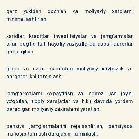
qarz yukidan qochish va moliyaviy xatolarni
minimallashtirish;
xaridlar, kreditlar, investitsiyalar va jamg‘armalar
bilan bog‘liq turli hayotiy vaziyatlarda asosli qarorlar
qabul qilish;
qisqa va uzoq muddatda moliyaviy xavfsizlik va
barqarorlikni ta’minlash;
jamg‘armalarni ko‘paytirish va inqiroz (ish joyini
yo‘qotish, tibbiy xarajatlar va h.k.) davrida yordam
beradigan moliyaviy zaxiralarni yaratish;
pensiya jamg‘armalarini rejalashtirish, pensiyada
munosib turmush darajasini ta’minlash.