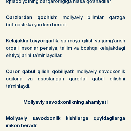
iqtisodiyotning barqarorligiga hissa qo‘shadilar.
Qarzlardan qochish
: moliyaviy bilimlar qarzga
botmaslikka yordam beradi.
Kelajakka tayyorgarlik
: sarmoya qilish va jamg‘arish
orqali insonlar pensiya, ta’lim va boshqa kelajakdagi
ehtiyojlarini ta’minlaydilar.
Qaror qabul qilish qobiliyati
: moliyaviy savodxonlik
oqilona va asoslangan qarorlar qabul qilishni
ta’minlaydi.
Moliyaviy savodxonlikning ahamiyati
Moliyaviy savodxonlik kishilarga quyidagilarga
imkon beradi
: