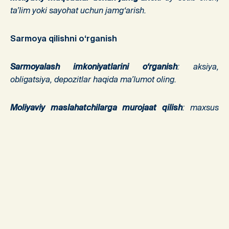
ta’lim yoki sayohat uchun jamg‘arish.
Sarmoya qilishni o‘rganish
Sarmoyalash imkoniyatlarini o‘rganish
: aksiya,
obligatsiya, depozitlar haqida ma’lumot oling.
Moliyaviy maslahatchilarga murojaat qilish
: maxsus
mutaxassislardan maslahat olish.
Qarzlarni oqilona boshqarish
Qarzlarning shartlarini o‘rganish
: foiz stavkalari, to‘lov
muddatlari haqida ma’lumot oling.
Qarzlardan qochishga harakat qilish
: zarur bo‘lmagan