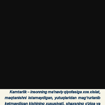
Kamtarlik – insonning ma’naviy qiyofasiga xos xislat,
maqtanishni istamaydigan, yutuqlaridan mag‘rurlanib
ketmaydigan kishining xususiyati, shaxsning o‘ziga va