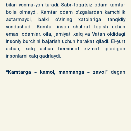
bilan yonma-yon turadi. Sabr-toqatsiz odam kamtar
bo‘la olmaydi. Kamtar odam o‘zgalardan kamchilik
axtarmaydi, balki o‘zining xatolariga tanqidiy
yondashadi. Kamtar inson shuhrat topish uchun
emas, odamlar, oila, jamiyat, xalq va Vatan oldidagi
insoniy burchini bajarish uchun harakat qiladi. El-yurt
uchun, xalq uchun beminnat xizmat qiladigan
insonlarni xalq qadrlaydi.
“Kamtarga – kamol, manmanga – zavol”
degan
maqol bejiz aytilmagan. Xalqimiz va jahon tarixida
kamtarlikning buyuk timsoliga aylangan shaxslar ko‘p
bo‘lgan. Imom Buxoriy, Abu Rayhon Beruniy, Ahmad
Farg‘oniy, Muhammad Muso Xorazmiy, Alisher Navoiy,
Abduxoliq Gʻijduvoniy, Ahmad Yassaviy, Ali Qushchi,
Boborahim Mashrab singari aziz-avliyo va
allomalarimiz shular jumlasidandir.