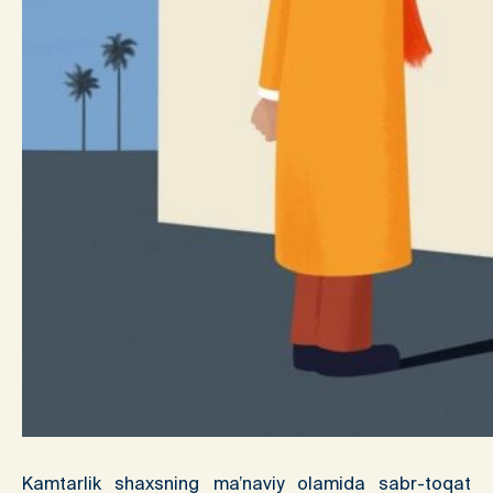
Kamtarlik shaxsning ma’naviy olamida sabr-toqat