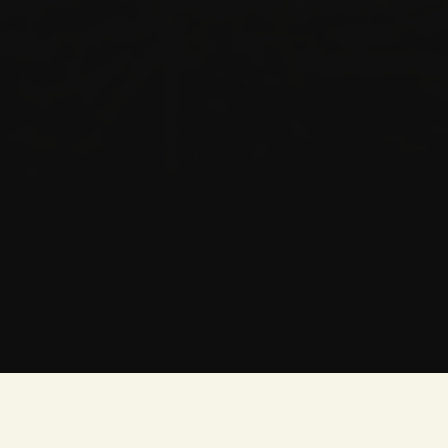
Jasorat (jasurlik) – insonning yuksak kamolotga
erishganini ko‘rsatuvchi ma’naviy-axloqiy hodisa.
Insonning jamiyat va uning a’zolari manfaatlarini himoya