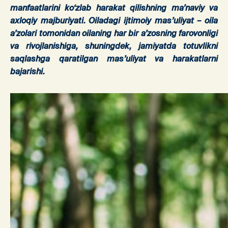
manfaatlarini ko‘zlab harakat qilishning ma’naviy va
axloqiy majburiyati. Oiladagi ijtimoiy mas’uliyat – oila
a’zolari tomonidan oilaning har bir a’zosning farovonligi
va rivojlanishiga, shuningdek, jamiyatda totuvlikni
saqlashga qaratilgan mas’uliyat va harakatlarni
bajarishi.