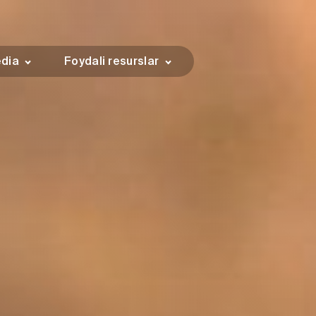
dia
Foydali resurslar