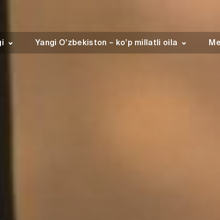
gi
Yangi O’zbekiston – ko’p millatli oila
Me