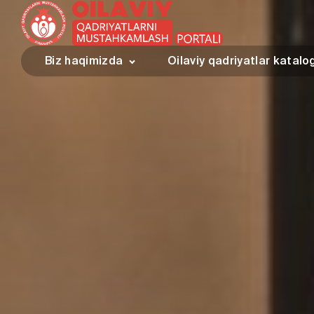
Biz haqimizda
Oilaviy qadriyatlar katalo