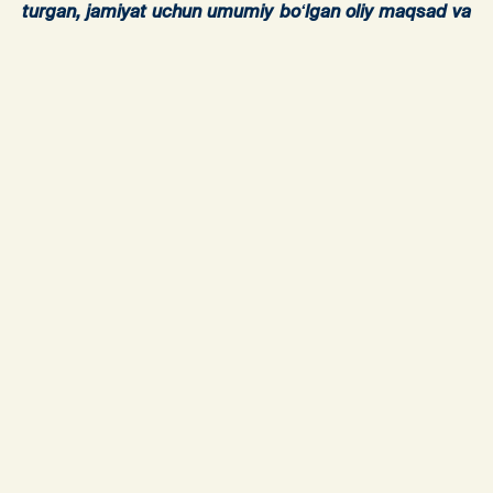
turgan, jamiyat uchun umumiy boʻlgan oliy maqsad va
ideallarni deb oʻzidan kecha oladigan kishilar xatti-
harakatlarini ifodalovchi maʼnaviy tushuncha.