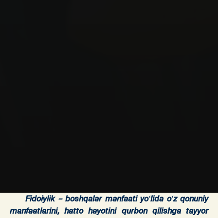
Fidoiylik – boshqalar manfaati yoʻlida oʻz qonuniy
manfaatlarini, hatto hayotini qurbon qilishga tayyor