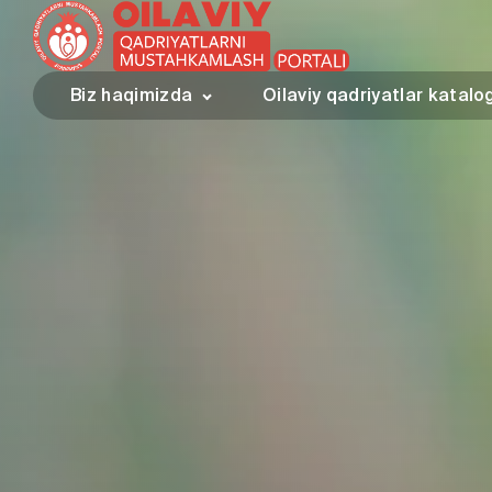
Biz haqimizda
Oilaviy qadriyatlar katalo