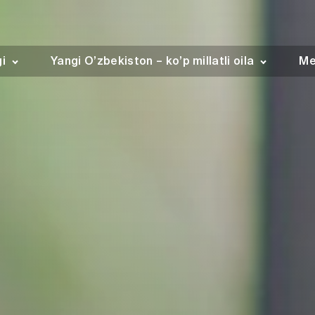
gi
Yangi O’zbekiston – ko’p millatli oila
Me