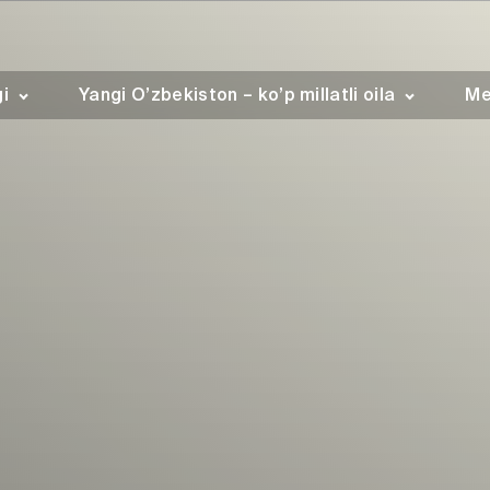
gi
Yangi O’zbekiston – ko’p millatli oila
Me