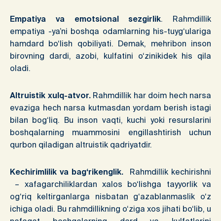
Empatiya va emotsional sezgirlik
. Rahmdillik
empatiya -ya’ni boshqa odamlarning his-tuyg‘ulariga
hamdard bo‘lish qobiliyati. Demak, mehribon inson
birovning dardi, azobi, kulfatini o‘zinikidek his qila
oladi.
Altruistik xulq-atvor.
Rahmdillik har doim hech narsa
evaziga hech narsa kutmasdan yordam berish istagi
bilan bog‘liq. Bu inson vaqti, kuchi yoki resurslarini
boshqalarning muammosini engillashtirish uchun
qurbon qiladigan altruistik qadriyatdir.
Kechirimlilik va bag‘rikenglik.
Rahmdillik kechirishni
– xafagarchiliklardan xalos bo‘lishga tayyorlik va
og‘riq keltirganlarga nisbatan g‘azablanmaslik o‘z
ichiga oladi. Bu rahmdillikning o‘ziga xos jihati bo‘lib, u