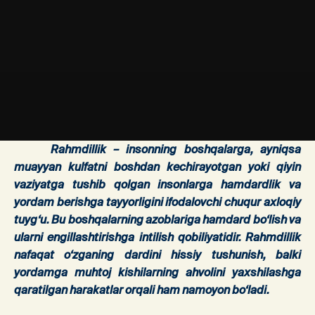
Rahmdillik – insonning boshqalarga, ayniqsa
muayyan kulfatni boshdan kechirayotgan yoki qiyin
vaziyatga tushib qolgan insonlarga hamdardlik va
yordam berishga tayyorligini ifodalovchi chuqur axloqiy
tuyg‘u. Bu boshqalarning azoblariga hamdard bo‘lish va
ularni engillashtirishga intilish qobiliyatidir. Rahmdillik
nafaqat o‘zganing dardini hissiy tushunish, balki
yordamga muhtoj kishilarning ahvolini yaxshilashga
qaratilgan harakatlar orqali ham namoyon bo‘ladi.