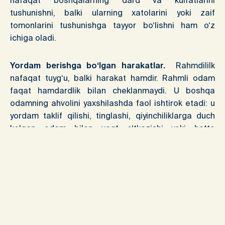
nafaqat boshqalarning dard va kulfatlarini
tushunishni, balki ularning xatolarini yoki zaif
tomonlarini tushunishga tayyor bo‘lishni ham o‘z
ichiga oladi.
Yordam berishga bo‘lgan harakatlar.
Rahmdililk
nafaqat tuyg‘u, balki harakat hamdir. Rahmli odam
faqat hamdardlik bilan cheklanmaydi. U boshqa
odamning ahvolini yaxshilashda faol ishtirok etadi: u
yordam taklif qilishi, tinglashi, qiyinchiliklarga duch
kelgan odam bilan vaqt o‘tkazishi yoki hatto
muhtojlarga yordam berishga qaratilgan xayriya
tadbirlarini tashkil qilishi mumkin.
Zaif kishilarga rahmdillik
. Rahmdillik zaif holatda
bo‘lgan – kasal, kambag‘al, yolg‘iz yoki
kamsitilganlarga nisbatan namoyon bo‘ladi. Bu
fazilat o‘zlariga yordam bera olmaydiganlarni himoya