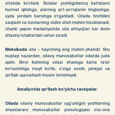
sifatida ko‘riladi. Bolalar yoshligidanoq kattalarni
hurmat qilishga, ularning yo‘l-yo‘riqlarini tinglashga,
uyda yordam berishga o‘rgatiladi. Oilada tinchlikni
saqlash va nizolarning oldini olish muhim hisoblanadi,
chunki yapon madaniyatida oila ehtiyojlari har doim
shaxsiy istaklardan ustun turadi.
Meksikada
oila – hayotning eng muhim jihatidir. Shu
nuqtayi nazardan, oilaviy munosabatlar odatda juda
qalin. Biror kishining oilasi shaxsga katta ta’sir
ko‘rsatishga moyil bo‘lib, o‘ziga xoslik, jamiyat va
qo‘llab-quvvatlash hissini ta’minlaydi.
Amaliyotda qo‘llash bo‘yicha tavsiyalar:
Oilada
oilaviy munosabatlar uyg‘unligini yoshlarning
shaxslararo munosabatlar psixologiyasi ota-ona