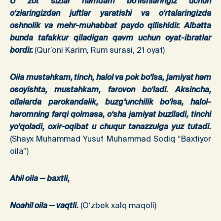
U zot sizlar hamdam bo‘lishlaringiz uchun
o‘zlaringizdan juftlar yaratishi va o‘rtalaringizda
oshnolik va mehr-muhabbat paydo qilishidir. Albatta
bunda tafakkur qiladigan qavm uchun oyat-ibratlar
bordir.
(Qur’oni Karim, Rum surasi, 21 oyat)
Oila mustahkam, tinch, halol va pok bo‘lsa, jamiyat ham
osoyishta, mustahkam, farovon bo‘ladi. Aksincha,
oilalarda parokandalik, buzg‘unchilik bo‘lsa, halol-
haromning farqi qolmasa, o‘sha jamiyat buziladi, tinchi
yo‘qoladi, oxir-oqibat u chuqur tanazzulga yuz tutadi.
(Shayx Muhammad Yusuf Muhammad Sodiq “Baxtiyor
oila”)
Ahil oila — baxtli,
Noahil oila — vaqtli.
(O‘zbek xalq maqoli)