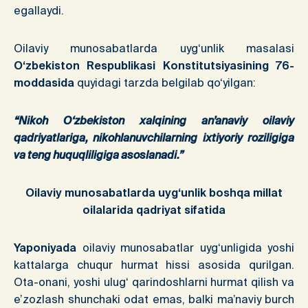
egallaydi.
Oilaviy munosabatlarda uyg‘unlik masalasi
O‘zbekiston Respublikasi Konstitutsiyasining 76-
moddasida
quyidagi tarzda belgilab qo‘yilgan:
“Nikoh O‘zbekiston xalqining an’anaviy oilaviy
qadriyatlariga, nikohlanuvchilarning ixtiyoriy roziligiga
va teng huquqliligiga asoslanadi.”
Oilaviy munosabatlarda uyg‘unlik
boshqa millat
oilalarida qadriyat sifatida
Yaponiyada
oilaviy munosabatlar uyg‘unligida yoshi
kattalarga chuqur hurmat hissi asosida qurilgan.
Ota-onani, yoshi ulug‘ qarindoshlarni hurmat qilish va
e’zozlash shunchaki odat emas, balki ma’naviy burch