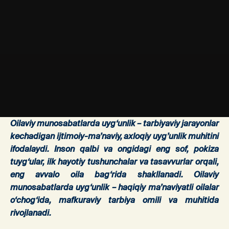
Oilaviy munosabatlarda uyg‘unlik
– tarbiyaviy jarayonlar
kechadigan ijtimoiy-ma’naviy, axloqiy uyg’unlik muhitini
ifodalaydi. Inson qalbi va ongidagi eng sof, pokiza
tuyg‘ular, ilk hayotiy tushunchalar va tasavvurlar orqali,
eng avvalo oila bag‘rida shakllanadi. Oilaviy
munosabatlarda uyg‘unlik – haqiqiy ma’naviyatli oilalar
o‘chog‘ida, mafkuraviy tarbiya omili va muhitida
rivojlanadi.