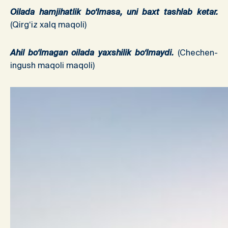
Oilada hamjihatlik bo‘lmasa, uni baxt tashlab ketar.
(Qirg‘iz xalq maqoli)
Ahil bo‘lmagan oilada yaxshilik bo‘lmaydi.
(Chechen-
ingush maqoli maqoli)