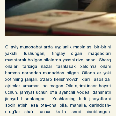
Oilaviy munosabatlarda uyg‘unlik maslalasi bir-birini
yaxshi tushungan, tinglay olgan maqsadlari
mushtarak bo‘lgan oilalarda yaxshi rivojlanadi. Sharq
oilalari tarixiga nazar tashlasak, xalqimiz oilani
hamma narsadan muqaddas bilgan. Oilada er yoki
xotinning janjali, o‘zaro kelishmovchiliklari asosida
ajrimlar umuman bo‘lmagan. Oila ajrimi inson hayoti
uchun, jamiyat uchun o‘ta ayanchli voqea, dahshatli
jinoyat hisoblangan. Yoshlarning turli jinoyatlarni
sodir etishi esa ota-ona, oila, mahalla, qarindosh-
urug‘lar sha’ni uchun katta isnod hisoblangan.