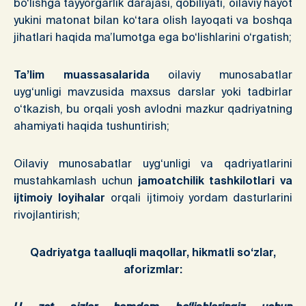
bo‘lishga tayyorgarlik darajasi, qobiliyati, oilaviy hayot
yukini matonat bilan ko‘tara olish layoqati va boshqa
jihatlari haqida ma’lumotga ega bo‘lishlarini o‘rgatish;
Ta’lim muassasalarida
oilaviy munosabatlar
uyg‘unligi mavzusida maxsus darslar yoki tadbirlar
o‘tkazish, bu orqali yosh avlodni mazkur qadriyatning
ahamiyati haqida tushuntirish;
Oilaviy munosabatlar uyg‘unligi va qadriyatlarini
mustahkamlash uchun
jamoatchilik tashkilotlari va
ijtimoiy loyihalar
orqali ijtimoiy yordam dasturlarini
rivojlantirish;
Qadriyatga taalluqli maqollar, hikmatli so‘zlar,
aforizmlar: