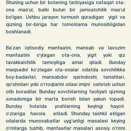
Shuning uchun bir bolaning tarbiyasiga nafaqat ota-
ona mas’ul, balki butun bir jamoatchilik mas’ul
bo‘lgan. Ushbu jarayon turmush quradigan yigit va
qizning bir-biriga har tomonlama munosibligidan
boshlanadi.
Ba’zan iqtisodiy manfaatni, mansab va lavozim
manfaatini o‘ylagan ota-ona, yigit yoki qiz
tavakkalchilik tamoyiliga amal qiladi. Bunday
maqsadni ko‘zlagan ota-onalar odatda sovchilikka
boy-badavlat, mansabdor qarindoshi, tanishlari,
qo‘shnilari yoki o‘rtoqlarini oilasi imijni oshirish uchun
olib boradilar. Bunday sovchilarning faoliyati qizning
xonadoniga bir marta borish bilan yakun topadi.
Bunday holatda yoshlarning keyingi hayoti
o‘zlariga havola etiladi. Shunday tashkil etilgan
oilalarda munosabatlar uyg’unligi masalasi keying
o‘rinlarga tushib, manfaatlar masalari asosiy o‘rinni